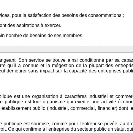
ices, pour la satisfaction des besoins des consommations ;
ont des aspirations à exercer.
ertain nombre de besoins de ses membres.
geant. Son service se trouve ainsi conditionné par sa capaci
erre qu'il a connue et la mégestion de la plupart des entrepr
ut demeurer sans impact sur la capacité des entreprises publiq
ue est une organisation à caractères industriel et commercial 
prise publique est tout organisme qui exerce une activité écon
ablissement public (industriel, commercial, financier) dont le 
se publique est soumise, comme pour l'entreprise privée, au dro
roit. Ce qui confirme à l'entreprise du secteur public un statut q