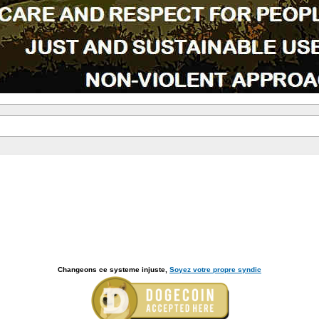
Changeons ce systeme injuste,
Soyez votre propre syndic