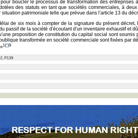
 pour boucler le processus de transformation des entreprises à
otées des statuts en tant que sociétés commerciales, à deux j
situation patrimoniale telle que prévue dans l'article 13 du décr
 délai de six mois à compter de la signature du présent décret, 
et du passif de la société d'écoulant d'un inventaire exhaustif et
 qu'une proposition de constitution du capital social sont soum
e publique transformée en société commerciale sont fixées par dé
1
(
*
)9
 »
02, P139