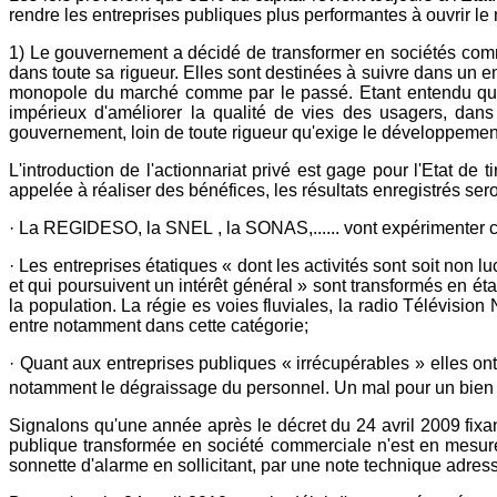
rendre les entreprises publiques plus performantes à ouvrir le 
1) Le gouvernement a décidé de transformer en sociétés comm
dans toute sa rigueur. Elles sont destinées à suivre dans un e
monopole du marché comme par le passé. Etant entendu que la
impérieux d'améliorer la qualité de vies des usagers, dans se
gouvernement, loin de toute rigueur qu'exige le développement 
L'introduction de l'actionnariat privé est gage pour l'Etat de 
appelée à réaliser des bénéfices, les résultats enregistrés se
· La REGIDESO, la SNEL , la SONAS,...... vont expérimenter ce
· Les entreprises étatiques « dont les activités sont soit non l
et qui poursuivent un intérêt général » sont transformés en ét
la population. La régie es voies fluviales, la radio Télévision 
entre notamment dans cette catégorie;
· Quant aux entreprises publiques « irrécupérables » elles o
notamment le dégraissage du personnel. Un mal pour un bien 
Signalons qu'une année après le décret du 24 avril 2009 fixant
publique transformée en société commerciale n'est en mesure
sonnette d'alarme en sollicitant, par une note technique adress