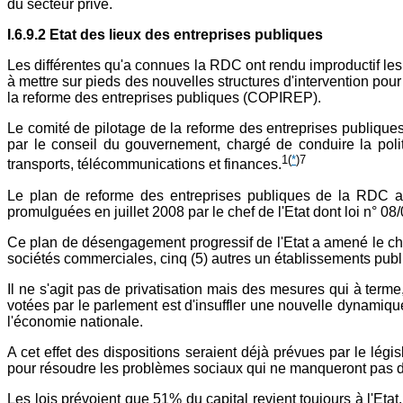
du secteur privé.
I.6.9.2 Etat des lieux des entreprises publiques
Les différentes qu'a connues la RDC ont rendu improductif les
à mettre sur pieds des nouvelles structures d'intervention pour
la reforme des entreprises publiques (COPIREP).
Le comité de pilotage de la reforme des entreprises publiqu
par le conseil du gouvernement, chargé de conduire la polit
1
(
*
)7
transports, télécommunications et finances.
Le plan de reforme des entreprises publiques de la RDC a e
promulguées en juillet 2008 par le chef de l'Etat dont loi n° 0
Ce plan de désengagement progressif de l'Etat a amené le cha
sociétés commerciales, cinq (5) autres un établissements public
Il ne s'agit pas de privatisation mais des mesures qui à term
votées par le parlement est d'insuffler une nouvelle dynamique 
l'économie nationale.
A cet effet des dispositions seraient déjà prévues par le légi
pour résoudre les problèmes sociaux qui ne manqueront pas de 
Les lois prévoient que 51% du capital revient toujours à l'Et