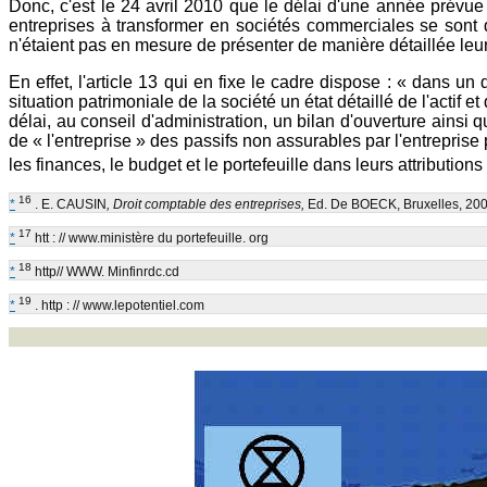
Donc, c'est le 24 avril 2010 que le délai d'une année prévue
entreprises à transformer en sociétés commerciales se sont d
n'étaient pas en mesure de présenter de manière détaillée leur 
En effet, l'article 13 qui en fixe le cadre dispose : « dans un
situation patrimoniale de la société un état détaillé de l'actif 
délai, au conseil d'administration, un bilan d'ouverture ainsi
de « l'entreprise » des passifs non assurables par l'entrepris
les finances, le budget et le portefeuille dans leurs attributions
16
*
. E. CAUSIN
, Droit comptable des entreprises,
Ed. De BOECK, Bruxelles, 20
17
*
htt : // www.ministère du portefeuille. org
18
*
http// WWW. Minfinrdc.cd
19
*
. http : // www.lepotentiel.com