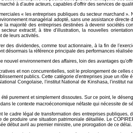
marché à d'autre acteurs, capables d'offrir des services de quali
erciales « les entreprises publiques du secteur marchand ». N
nvironnement managérial adopté, sans une assistance directe de l'
 majorité des entreprises destinées à devenir sociétés comme
cteur extractif, à titre d'illustration, la nouvelles orientat
de leurs activités.
tirer des dividendes, comme tout actionnaire, à la fin de l'exerc
ront désormais la référence principale des performances réalisée
 nouvel environnement des affaires, loin des avantages qu'offr
ucratives et non concurrentielles, soit le prolongement de celles d
ablissement publics. Cette catégorie d'entreprises joue un rôle
National Congolaise, l'institut National de Kinshasa, l'institut n
nt été purement et simplement dissoutes. Sur ce point, le dése
dans le contexte macroéconomique néfaste qui nécessite de sér
 le cadre légal de transformation des entreprises publiques, do
 de produire une situation patrimoniale détaillée. Le COPIREP
ée début avril au premier ministre, une prorogation de ce délai.