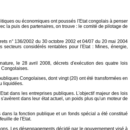
olitiques ou économiques ont poussés l'Etat congolais à penser
ec la puis des partenaires, on trouve : le comité de pilotage de
crets n° 136/2002 du 30 octobre 2002 et 04/07 du 20 mai 2004
 secteurs considérés rentables pour l'Etat : Mines, énergie,
ture, le 28 avril 2008, décrets d'exécution des quatre lois
es Congolaises.
ubliques Congolaises, dont vingt (20) ont été transformées en
u liquidées.
tat dans les entreprises publiques. L'objectif majeur des lois
i s'avèrent dans leur état actuel, un poids plus qu'un moteur de
s dans la fonction publique et un fonds spécial a été constitué
uille de l'Etat.
 actions. Les désengagements décidé par le gouvernement visé à