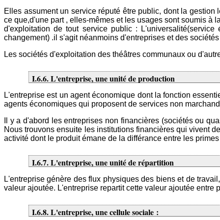
Elles assument un service réputé être public, dont la gestion 
ce que,d'une part , elles-mêmes et les usages sont soumis à la
d'exploitation de tout service public : L'universalité(servi
changement) .il s'agit néanmoins d'entreprises et des sociétés 
Les sociétés d'exploitation des théâtres communaux ou d'autres
I.6.6. L'entreprise, une unité de production
L'entreprise est un agent économique dont la fonction essentiel
agents économiques qui proposent de services non marchand
Il y a d'abord les entreprises non financières (sociétés ou qua
Nous trouvons ensuite les institutions financières qui vivent d
activité dont le produit émane de la différance entre les prime
I.6.7. L'entreprise, une unité de répartition
L'entreprise génère des flux physiques des biens et de travail,
valeur ajoutée. L'entreprise repartit cette valeur ajoutée entre 
I.6.8. L'entreprise, une cellule sociale :