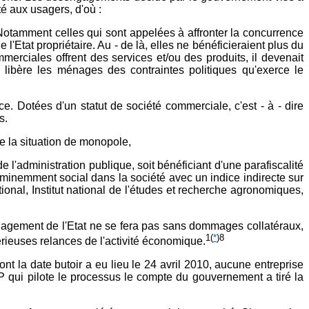
té aux usagers, d'où :
otamment celles qui sont appelées à affronter la concurrence
Etat propriétaire. Au - de là, elles ne bénéficieraient plus du
rciales offrent des services et/ou des produits, il devenait
ion libère les ménages des contraintes politiques qu'exerce le
ice. Dotées d'un statut de société commerciale, c'est - à - dire
s.
e la situation de monopole,
e l'administration publique, soit bénéficiant d'une parafiscalité
 éminemment social dans la société avec un indice indirecte sur
ational, Institut national de l'études et recherche agronomiques,
ngagement de l'Etat ne se fera pas sans dommages collatéraux,
1
(
*
)8
ieuses relances de l'activité économique.
nt la date butoir a eu lieu le 24 avril 2010, aucune entreprise
 qui pilote le processus le compte du gouvernement a tiré la