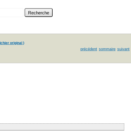
chier original )
précédent
sommaire
suivant