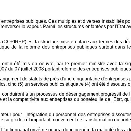
 entreprises publiques. Ces multiples et diverses instabilités p
 renverser la vapeur. Parmi les structures enfantées par l'Etat av
es (COPIREP) est la structure mise en place aux termes des dé
ique de la reforme des entreprises publiques surtout dans les
nfin été mis en oeuvre, par le premier ministre avec la signa
8/007 du 07 juillet 2008 portant reforme des entreprises publiqu
ngement de statuts de près d'une cinquantaine d'entreprises p
s, cinq (5) un services publics et quatre (4) ont été dissoutes o
e, conduiront à un processus de désengagement progressif de l'E
et la compétitivité aux entreprises du portefeuille de l'Etat, qu
slateur pour l'intégration du personnel des entreprises dissoute
surgir de cet important mouvement de transformation du portefe
at. L'actionnariat privé ne pourra donc prendre la majorité des