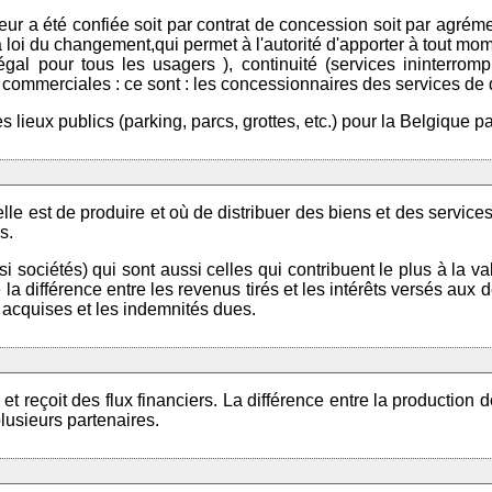
leur a été confiée soit par contrat de concession soit par agrém
 loi du changement,qui permet à l'autorité d'apporter à tout mome
ce égal pour tous les usagers ), continuité (services ininterr
commerciales : ce sont : les concessionnaires des services de dis
 lieux publics (parking, parcs, grottes, etc.) pour la Belgique p
le est de produire et où de distribuer des biens et des services
s.
si sociétés) qui sont aussi celles qui contribuent le plus à la va
e la différence entre les revenus tirés et les intérêts versés a
s acquises et les indemnités dues.
 et reçoit des flux financiers. La différence entre la production 
plusieurs partenaires.