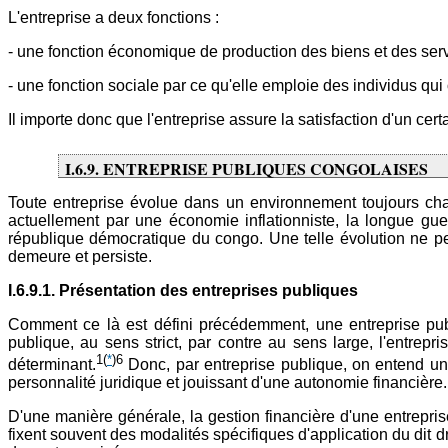
L'entreprise a deux fonctions :
- une fonction économique de production des biens et des serv
- une fonction sociale par ce qu'elle emploie des individus qui 
Il importe donc que l'entreprise assure la satisfaction d'un c
I.6.9. ENTREPRISE PUBLIQUES CONGOLAISES
Toute entreprise évolue dans un environnement toujours chan
actuellement par une économie inflationniste, la longue gu
république démocratique du congo. Une telle évolution ne pe
demeure et persiste.
I.6.9.1. Présentation des entreprises publiques
Comment ce là est défini précédemment, une entreprise publiq
publique, au sens strict, par contre au sens large, l'entre
1
(
*
)6
déterminant.
Donc, par entreprise publique, on entend un ét
personnalité juridique et jouissant d'une autonomie financière.
D'une manière générale, la gestion financière d'une entrepri
fixent souvent des modalités spécifiques d'application du dit d