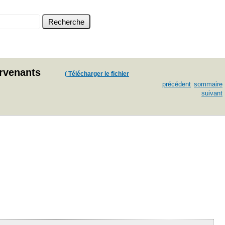
tervenants
( Télécharger le fichier
précédent
sommaire
suivant