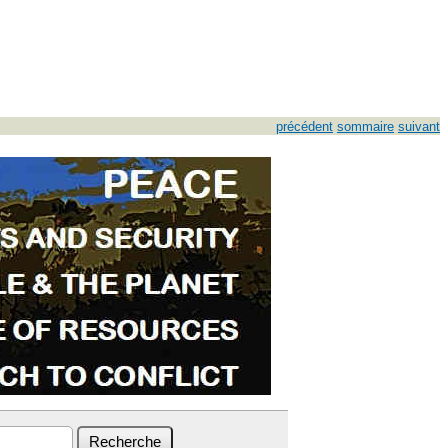
précédent
sommaire
suivant