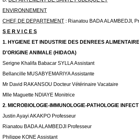
ENVIRONNEMENT
CHEF DE DEPARTEMENT
: Rianatou BADA ALAMBEDJI, Pr
S E R V I C E S
1. HYGIENE ET INDUSTRIE DES DENREES ALIMENTAIR
D'ORIGINE ANIMALE (HIDAOA)
Serigne Khalifa Babacar SYLLA Assistant
Bellancille MUSABYEMARIYA Assistante
Mr David RAKANSOU Docteur Vétérinaire Vacataire
Mlle Maguette NDIAYE Monitrice
2. MICROBIOLOGIE-IMMUNOLOGIE-PATHOLOGIE INFEC
Justin Ayayi AKAKPO Professeur
Rianatou BADA ALAMBEDJI Professeur
Philippe KONE Assistant