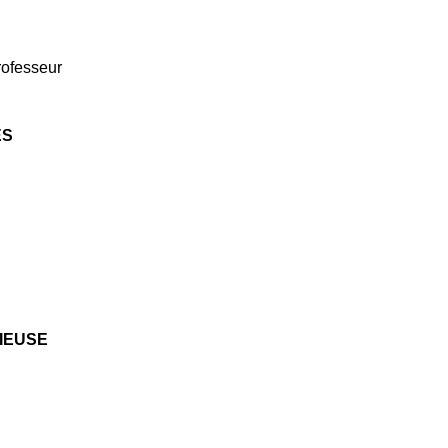
ofesseur
ES
TIEUSE