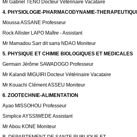
Mr Gabriel TENO Docteur Vétérinaire Vacataire
4. PHYSIOLOGIE-PHARMACODYNAMIE-THERAPEUTIQU
Moussa ASSANE Professeur
Rock Allister LAPO Maître - Assistant
Mr Mamadou Sarr dit sarra NDAO Moniteur
5. PHYSIQUE ET CHIMIE BIOLOGIQUES ET MEDICALES
Germain Jérôme SAWADOGO Professeur
Mr Kalandi MIGUIRI Docteur Vétérinaire Vacataire
Mr Kouachi Clément ASSEU Moniteur
6. ZOOTECHNIE-ALIMENTATION
Ayao MISSOHOU Professeur
Simplice AYSSIWEDE Assistant
Mr Abou KONE Moniteur
B.
DEPARTEMENT DE SANTE PUBLIQUE ET