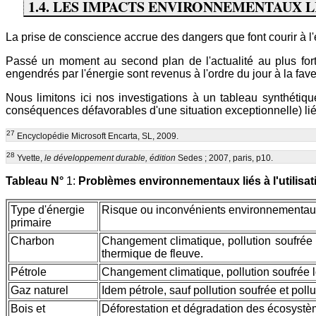
1.4. LES IMPACTS ENVIRONNEMENTAUX L
La prise de conscience accrue des dangers que font courir à l'
Passé un moment au second plan de l'actualité au plus for
engendrés par l'énergie sont revenus à l'ordre du jour à la fa
Nous limitons ici nos investigations à un tableau synthéti
conséquences défavorables d'une situation exceptionnelle) lié
27
Encyclopédie Microsoft Encarta, SL, 2009.
28
Yvette,
le développement durable, édition
Sedes ; 2007, paris, p10.
Tableau N°
1:
Problèmes environnementaux liés à l'utilisa
Type d'énergie
Risque ou inconvénients environnementau
primaire
Charbon
Changement climatique, pollution soufrée l
thermique de fleuve.
Pétrole
Changement climatique, pollution soufrée lo
Gaz naturel
Idem pétrole, sauf pollution soufrée et poll
Bois et
Déforestation et dégradation des écosystèm