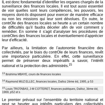
IL est donc fondamental d'identifier les organes chargés de la
surveillance des finances locales. Il est tout aussi essentiel
de voir quelles sont leurs compétences, les pouvoirs, les
moyens dont-ils disposent pour exercer de manière efficace
ou non les missions qui leur sont dévolues. En outre, le
contrOle des finances locales se heurte a un certain nombre
de difficultés qu'il faudra déceler afin de voir comment y
remédier. En somme il s'agit d'analyser les procédures de
contrOles des finances locales et éventuellement d'apprécier
leur d'efficacité.
Par ailleurs, la limitation de l'autonomie financière des
collectivités, par le biais du contrOle de leurs finances, revêt
une importance particulière. En effet, cette surveillance
permet de préserver deux impératifs a savoir, l'intérêt
15
national et la protection des administrés.
13
Ibrahima MBAYE, cours de finances locales
14
Raymond MUZ ELLEC, finances locales, Dalloz 2ème éd, 1995, p 53
15
Louis TROTABAS, J-M COTTERET, finances publiques, Dalloz, 3ème éd,
1969, p52 et s
Le premier prévaut sur l'ensemble du territoire national et
peut se heurter aux intérêts particuliers des collectivités