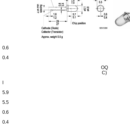
0.6
0.4
OQ
C)
I
5.9
5.5
0.6
0.4