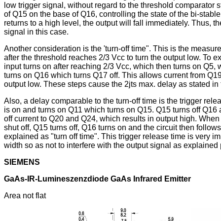
low trigger signal, without regard to the threshold comparator 
of Q15 on the base of Q16, controlling the state of the bi-stable
returns to a high level, the output will fall immediately. Thus, th
signal in this case.
Another consideration is the 'turn-off time". This is the measu
after the threshold reaches 2/3 Vcc to turn the output low. To ex
input turns on after reaching 2/3 Vcc, which then turns on Q5,
turns on Q16 which turns Q17 off. This allows current from Q1
output low. These steps cause the 2jts max. delay as stated in 
Also, a delay comparable to the turn-off time is the trigger rele
is on and turns on Q11 which turns on Q15. Q15 turns off Q16 a
off current to Q20 and Q24, which results in output high. When
shut off, Q15 turns off, Q16 turns on and the circuit then follo
explained as "turn off time". This trigger release time is very i
width so as not to interfere with the output signal as explained 
SIEMENS
GaAs-IR-Lumineszenzdiode GaAs Infrared Emitter
Area not flat