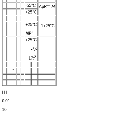
-55°C
---
ApP.
M
+25°C
+25°C
1+25°C
MP"
+25°C
.7):
2-
17:
---'''-
I I I
0.01
10