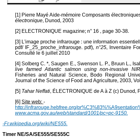
[1] Pierre Mayé Aide-mémoire Composants électroniqu
électronique
, Dunod, 2003
[2] ELECTRONIQUE magazine; n° 16 , page 30-38.
[3] L'image proche infrarouge : une information essentielle 
pdf/ IF_25_proche_infrarouge. pdf),
n°25
, Inventaire Fo
Consulté le 6 juillet 2010
[4] Solberg C. *, Saugen E., Swenson L. P., Bruun L., Isa
live farmed Atlantic salmon using non-invasive N
Fisheries and Natural Science, Bodo Regional Unive
Journal of the Science of Food and Agriculture, 2003, Vol
[5]
Tahar Neffati
, ÉLECTRONIQUE de A à Z (c) Dunod, P
[6]
Site web:
-
http://infrarouge.hebfree.org/pr%C3%83%%A9sentation%
www.acma.gov.au/web/standard/1001/pc=pc-9150.
-Fr.wikipedia.org/wiki/NE555.
Timer NE/SA/SE555/SE555C