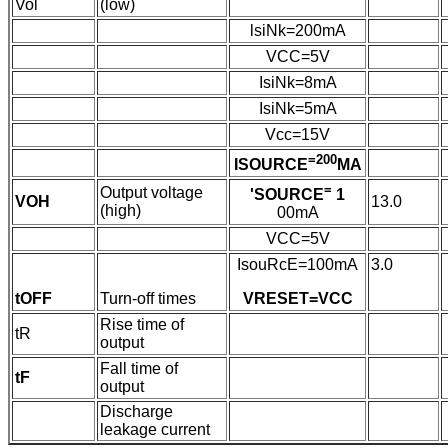
Vol
(low)
lsiNk=200mA
VCC=5V
IsiNk=8mA
IsiNk=5mA
Vcc=15V
=200
ISOURCE
MA
=
Output voltage
'SOURCE
1
VOH
13.0
(high)
00mA
VCC=5V
IsouRcE=100mA
3.0
tOFF
Turn-off times
VRESET=VCC
Rise time of
tR
output
Fall time of
tF
output
Discharge
leakage current