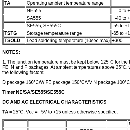
TA
Operating ambient temperature range
NE555
0 to 
SA555
-40 to 
SE555, SE555C
-55 to +
TSTG
Storage temperature range
-65 to +
TSOLD
Lead soldering temperature (10sec max)
+300
NOTES:
1. The junction temperature must be kept below 125°C for the
FE, N and F packages. At ambient temperatures above 25°C, wh
the following factors:
D package 160°C/W FE package 150°C/VV N package 100°C
Timer NE/SA/SE555/SE555C
DC AND AC ELECTRICAL CHARACTERISTICS
TA =
25°C, Vcc = +5V to +15 unless otherwise specified.