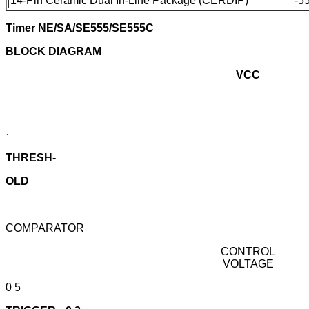
14-Pin Ceramic Dual In-Line Package (CERDIP)
-5
Timer NE/SA/SE555/SE555C
BLOCK DIAGRAM
VCC
·
THRESH-
OLD
COMPARATOR
CONTROL
VOLTAGE
0 5