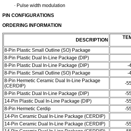
· Pulse width modulation
PIN CONFIGURATIONS
ORDERING INFORMATION
TE
DESCRIPTION
8-Pin Plastic Small Outline (SO) Package
8-Pin Plastic Dual In-Line Package (DIP)
8-Pin Plastic Dual In-Line Package (DIP)
-
8-Pin Plastic Small Outline (SO) Package
-
8-Pin Hermetic Ceramic Dual In-Line Package
-5
(CERDIP)
8-Pin Plastic Dual In-Line Package (DIP)
-5
14-Pin Plastic Dual In-Line Package (DIP)
-5
8-Pin Hermetic Cerdip
-5
14-Pin Ceramic Dual In-Line Package (CERDIP)
14-Pin Ceramic Dual In-Line Package (CERDIP)
-5