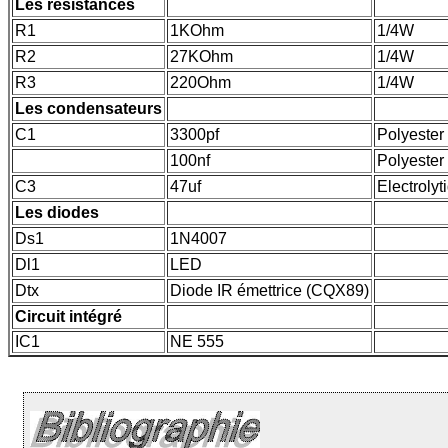
Les résistances
R1
1KOhm
1/4W
R2
27KOhm
1/4W
R3
220Ohm
1/4W
Les condensateurs
C1
3300pf
Polyester
100nf
Polyester
C3
47uf
Electrolyt
Les diodes
Ds1
1N4007
Dl1
LED
Dtx
Diode IR émettrice (CQX89)
Circuit intégré
IC1
NE 555