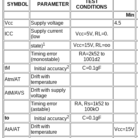
TEST
SYMBOL
PARAMETER
CONDITIONS
Min
Vcc
Supply voltage
4.5
Supply current
ICC
Vcc=5V, RL=0.
(low
1
Vcc=15V, RL=oo
state)
Timing error
RA=2k52 to
(monostable)
1001d2
2
tM
C=0.1gF
Initial accuracy
Drift with
Atm/AT
temperature
Drift with supply
AtM/AVS
voltage
Timing error
RA, Rs=1k52 to
(astable)
100kO
2
to
C=0.1gF
Initial accuracy
Drift with
AtA/AT
Vcc=15V
temperature