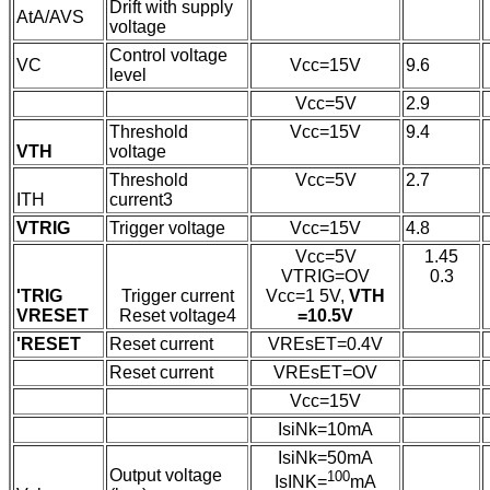
Drift with supply
AtA/AVS
voltage
Control voltage
VC
Vcc=15V
9.6
level
Vcc=5V
2.9
Threshold
Vcc=15V
9.4
VTH
voltage
Threshold
Vcc=5V
2.7
ITH
current3
VTRIG
Trigger voltage
Vcc=15V
4.8
Vcc=5V
1.45
VTRIG=OV
0.3
'TRIG
Trigger current
Vcc=1 5V,
VTH
VRESET
Reset voltage4
=10.5V
'RESET
Reset current
VREsET=0.4V
Reset current
VREsET=OV
Vcc=15V
IsiNk=10mA
IsiNk=50mA
Output voltage
100
IsINK=
mA