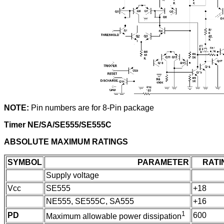
NOTE:
Pin numbers are for 8-Pin package
Timer NE/SA/SE555/SE555C
ABSOLUTE MAXIMUM RATINGS
SYMBOL
PARAMETER
RATI
Supply voltage
Vcc
SE555
+18
NE555, SE555C, SA555
+16
1
PD
600
Maximum allowable power dissipation