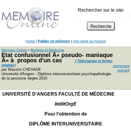
Rechercher sur le site:
Home
|
Publier un mémoire
|
Une page au hasard
Memoire Online
>
Biologie et Médecine
Etat confusionnel Â« pseudo- maniaque
Â» à propos d'un cas
( Télécharger le fichier
original )
sommaire
par
Wassim CHEHADE
suivant
Université d'Angers - Diplôme interuniversitaire psychopathologie
de la personne à¢gée 2010
UNIVERSITÉ D'ANGERS FACULTÉ DE MÉDECINE
litdlitOrgE
Pour l'obtention de
DIPLÔME INTERUNIVERSITAIRE