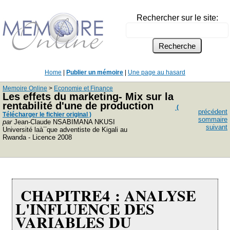
Rechercher sur le site:
Home
|
Publier un mémoire
|
Une page au hasard
Memoire Online
>
Economie et Finance
Les effets du marketing- Mix sur la
rentabilité d'une de production
(
précédent
Télécharger le fichier original )
sommaire
par
Jean-Claude NSABIMANA NKUSI
suivant
Université laà¯que adventiste de Kigali au
Rwanda - Licence 2008
CHAPITRE4 : ANALYSE
L'INFLUENCE DES
VARIABLES DU