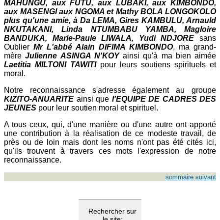
MAHUNGU, aux FUTU, aux LUBAKI, aux KIMBONDO,
aux MASENGI aux NGOMA et Mathy BOLA LONGOKOLO
plus qu'une amie, à Da LEMA, Gires KAMBULU, Arnauld
NKUTAKANI, Linda NTUMBABU YAMBA, Magloire
BANDUKA, Marie-Paule LIWALA, Yudi NDJORE
sans
Oublier
Mr L'abbé Alain DIFIMA KIMBONDO
, ma grand-
mère
Julienne ASINGA N'KOY
ainsi qu'à ma bien aimée
Laetitia MILTONI TAWITI
pour leurs soutiens spirituels et
moral.
Notre reconnaissance s'adresse également au groupe
KIZITO-ANUARITE
ainsi que
l'EQUIPE DE CADRES DES
JEUNES
pour leur soutien moral et spirituel.
A tous ceux, qui, d'une manière ou d'une autre ont apporté
une contribution à la réalisation de ce modeste travail, de
près ou de loin mais dont les noms n'ont pas été cités ici,
qu'ils trouvent à travers ces mots l'expression de notre
reconnaissance.
sommaire
suivant
Rechercher sur
le site: