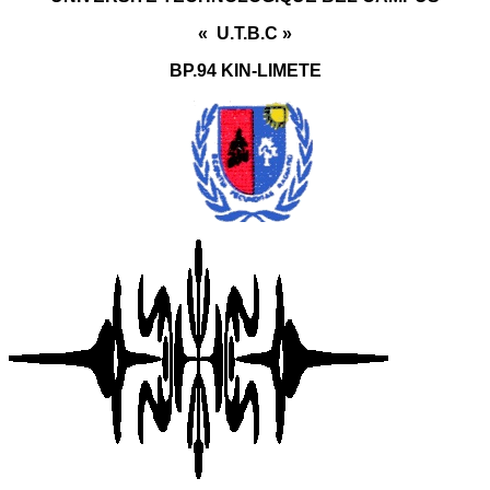
« U.T.B.C »
BP.94 KIN-LIMETE