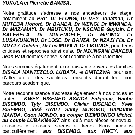
YUKULA et Pierrette BAWISA
.
Notre gratitude s'adresse à nos encadreurs de stage,
notamment au
Prof. Dr ELONGI, Dr VEY Jonathan, Dr
MUTEBA Honoré, Dr BAMBA, Dr WENGI, Dr MWANDA,
Dr MAZAMAYI, Dr MBUTUKU, Dr NSONDE Guylain, Dr
BALEBELA, Dr MULENDELE, Dr MPONGI, Dr
LUSAKUMUNU, Dr LOSE, Dr BANZA, Dr NZAZI Fils, Dr
MUYILA Delphin, Dr Lea MUYILA, Dr LIKUNDE,
pour leurs
critiques et reproches ainsi qu'au
Dr NZUNGANI BAKEBA
Jean Paul
dont les conseils ont contribué à nous fortifier.
Nous sommes également reconnaissante envers les familles
BISALA MANTEZOLO, LUBATA,
et
DIATEZWA
, pour tant
d'affection et des sacrifices consentis durant tout mon
parcours académique.
Notre reconnaissance s'adresse également à nos oncles et
tantes :
KWEY BISEMBO ASINGA Fulgence, Rache
BISEMBO, Tyty BISEMBO, Olivier BISEMBO, Yves
BISEMBO, José AYALI, Samy MUKOKO, Guillaume
MANDA, Odon MONDO, au couple BIEMBONGO Michel,
au couple LUBAKIèè687
ainsi qu'à mes nièces et neveux,
cousines et cousins, soeurs et frères. Nous pensons
particulièrement
aux BISEMBO, aux KWEY, aux