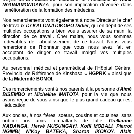
NGUMAMONGANZA
, pour son implication dévouée dans
l'amélioration de la formation des médecins.
Nos remerciements vont également à notre Directeur le chef
de travaux
Dr
KALONJI DIKOPO Didier
, qui en dépit de ses
multiples occupations a bien voulu assurer de sa main, la
direction de ce travail. Cher maitre, nous vous sommes
redevables de l'aboutissement de ce travail. Nous vous
remercions de l'honneur que vous nous avez fait en
acceptant de diriger ce travail malgré vos multiples
occupations.
Au personnel médical et paramédical de l'Hôpital Général
Provincial de Référence de Kinshasa «
HGPRK
» ainsi que
de la
Maternité BOMOI
.
Ces remerciements vont à nos parents à la personne
d'
Aimé
BISEMBO
et
Micheline MATOTA
pour la vie que nous
avons reçue de vous ainsi que le plus grand cadeau qui est
l'éducation.
Aux oncles, à nos frères, soeurs, cousins et cousines, sans
oublier nos amis combattants de lutte,
Guillaume
KABANGA, Hervé MUSUNGAYI, Koffi MOBALI, Pierrot
NGIMBI, N'Koy BATEKA, Sharon IKOKOY, Alain