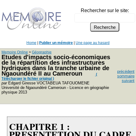
Rechercher sur le site:
Home
|
Publier un mémoire
|
Une page au hasard
Memoire Online
>
Géographie
Etudes d'impacts socio-économiques
de la répartition des infrastructures
hydriques dans la tranche urbaine de
précédent
Ngaoundéré II au Cameroun
(
sommaire
Télécharger le fichier original )
suivant
par
Edgard Giresse VOCTABEUA TAFOUOMENE
Université de Ngaoundéré Cameroun - Licence en géographie
physique 2013
CHAPITRE 1 :
PRESENTETION DU CADRE