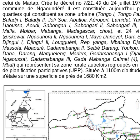
celui de Martap. Crée le décret no
7/21:.49
du 24 juillet 197
commune de Ngaoundéré II est constituée aujourd'hui p
quartiers qui constituent sa zone urbaine (
Tongo I, Tongo Pas
Baladji I, Baladji II, Joli Soir, Abattoir, Aéroport, Lamidat, Y
Haoussa, Aoudi, Sabongari I, Sabongari II, Sabongari III,
Malla, Mbibar, Mabanga, Madagascar, choa
), et 24 vi
(
Biskewal, Ngaouhora II, Ngaouhora I, Mayo Daneyel, Dara 
Djingui I, Djingui II, Lougguéré, Rep yanga, Mbalang Dja
Massola, Mbaouré, Gadamabanga II, Selbé Darang, Youkou
Dana, Darang, Margueleng, Madem, Gadamabanga I (Djali
Ngaoussaï, Gadamabanga III, Gada Mabanga Calmet (4), 
Mbaï
) qui représentent sa zone rurale autrefois regroupés en 
de planification participatives (UPP). Située à 1100m d'altitude
s'étale sur une superficie de près de 1680 Km2.