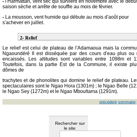
-
l'Harmattan, vent sec qui survient en novembre avec le début
saison sèche et arrête de souffle au mois de février.
-
La mousson, vent humide qui débute au mois d'août pour
s'achever en juillet.
2- Relief
Le relief est celui de plateau de l'Adamaoua mais la comm
Ngaoundéré II est disséquée par des cours d'eau plus ou
encaissés. Les altitudes sont variables entre 1098m et 
Toutefois, dans la partie Est de la Commune, il existe plu
dômes de
trachytes et de phonolites qui domine le relief de plateau. Le
spectaculaires sont le Ngao Hora (1301m) ; le Ngao Belle (12
le Ngao Sey (1272m) et le Ngao Mboultama (1291m).
précédent
sommaire
Rechercher sur
le site: