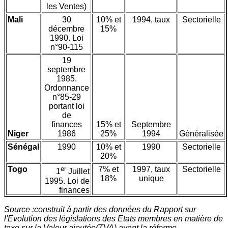
les Ventes)
Mali
30
10% et
1994, taux
Sectorielle
décembre
15%
1990. Loi
n°90-115
19
septembre
1985.
Ordonnance
n°85-29
portant loi
de
finances
15% et
Septembre
Niger
1986
25%
1994
Généralisée
Sénégal
1990
10% et
1990
Sectorielle
20%
Togo
er
7% et
1997, taux
Sectorielle
1
Juillet
18%
unique
1995. Loi de
finances
Source :construit à partir des données du Rapport sur
l'Evolution des législations des Etats membres en matière de
taxe sur la Valeur ajoutée(TVA) avant la réforme