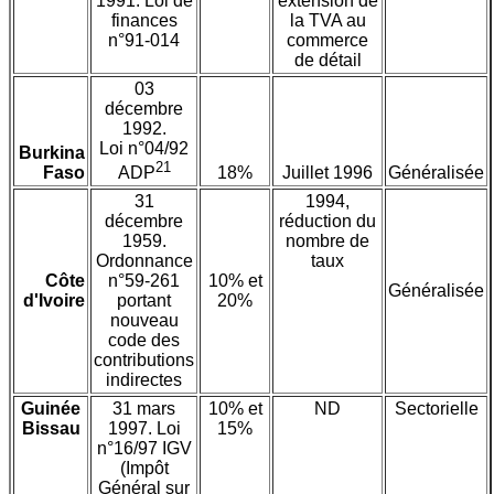
1991. Loi de
extension de
finances
la TVA au
n°91-014
commerce
de détail
03
décembre
1992.
Loi n°04/92
Burkina
21
Faso
18%
Juillet 1996
Généralisée
ADP
31
1994,
décembre
réduction du
1959.
nombre de
Ordonnance
taux
Côte
n°59-261
10% et
Généralisée
d'Ivoire
portant
20%
nouveau
code des
contributions
indirectes
Guinée
31 mars
10% et
ND
Sectorielle
Bissau
1997. Loi
15%
n°16/97 IGV
(Impôt
Général sur