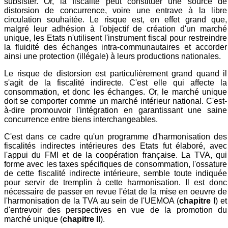
subsister. Or, la fiscalité peut constituer une source de
distorsion de concurrence, voire une entrave à la libre
circulation souhaitée. Le risque est, en effet grand que,
malgré leur adhésion à l'objectif de création d'un marché
unique, les Etats n'utilisent l'instrument fiscal pour restreindre
la fluidité des échanges intra-communautaires et accorder
ainsi une protection (illégale) à leurs productions nationales.
Le risque de distorsion est particulièrement grand quand il
s'agit de la fiscalité indirecte. C'est elle qui affecte la
consommation, et donc les échanges. Or, le marché unique
doit se comporter comme un marché intérieur national. C'est-
à-dire promouvoir l'intégration en garantissant une saine
concurrence entre biens interchangeables.
C'est dans ce cadre qu'un programme d'harmonisation des
fiscalités indirectes intérieures des Etats fut élaboré, avec
l'appui du FMI et de la coopération française. La TVA, qui
forme avec les taxes spécifiques de consommation, l'ossature
de cette fiscalité indirecte intérieure, semble toute indiquée
pour servir de tremplin à cette harmonisation. Il est donc
nécessaire de passer en revue l'état de la mise en oeuvre de
l'harmonisation de la TVA au sein de l'UEMOA (
chapitre I
) et
d'entrevoir des perspectives en vue de la promotion du
marché unique (
chapitre II
).