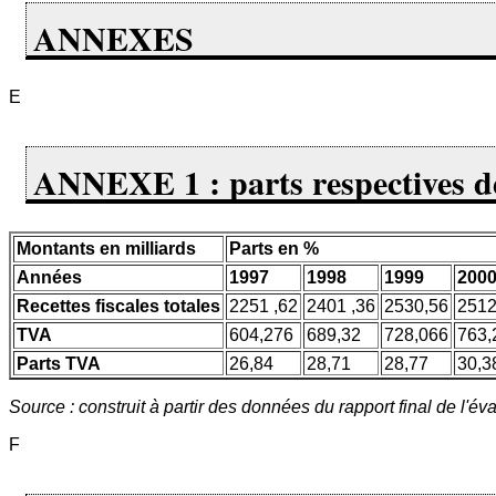
ANNEXES
E
ANNEXE 1 : parts respectives de
Montants en milliards
Parts en %
Années
1997
1998
1999
200
Recettes fiscales totales
2251 ,62
2401 ,36
2530,56
2512
TVA
604,276
689,32
728,066
763,
Parts TVA
26,84
28,71
28,77
30,3
Source : construit à partir des données du rapport final de l'é
F