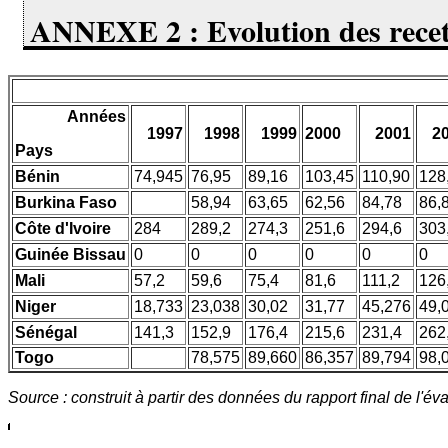
ANNEXE 2 : Evolution des recet
Années
1997
1998
1999
2000
2001
2
Pays
Bénin
74,945
76,95
89,16
103,45
110,90
128
Burkina Faso
58,94
63,65
62,56
84,78
86,
Côte d'Ivoire
284
289,2
274,3
251,6
294,6
303
Guinée Bissau
0
0
0
0
0
0
Mali
57,2
59,6
75,4
81,6
111,2
126
Niger
18,733
23,038
30,02
31,77
45,276
49,
Sénégal
141,3
152,9
176,4
215,6
231,4
262
Togo
78,575
89,660
86,357
89,794
98,
Source : construit à partir des données du rapport final de l'é