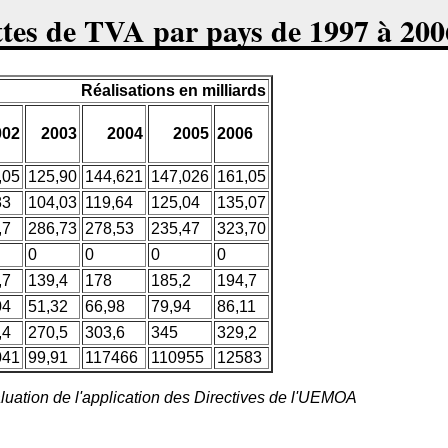
tes de TVA par pays de 1997 à 200
Réalisations en milliards
002
2003
2004
2005
2006
,05
125,90
144,621
147,026
161,05
83
104,03
119,64
125,04
135,07
,7
286,73
278,53
235,47
323,70
0
0
0
0
,7
139,4
178
185,2
194,7
04
51,32
66,98
79,94
86,11
,4
270,5
303,6
345
329,2
041
99,91
117466
110955
12583
valuation de l'application des Directives de l'UEMOA