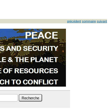
précédent
sommaire
suivant