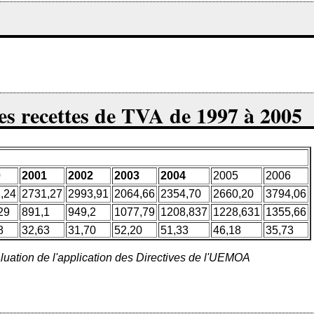
s recettes de TVA de 1997 à 2005
0
2001
2002
2003
2004
2005
2006
,24
2731,27
2993,91
2064,66
2354,70
2660,20
3794,06
29
891,1
949,2
1077,79
1208,837
1228,631
1355,66
8
32,63
31,70
52,20
51,33
46,18
35,73
valuation de l'application des Directives de l'UEMOA