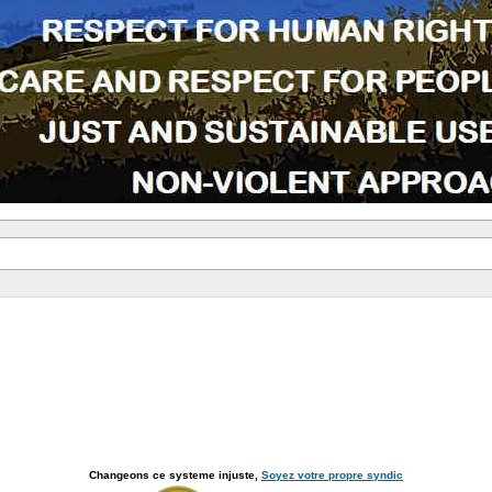
Changeons ce systeme injuste,
Soyez votre propre syndic