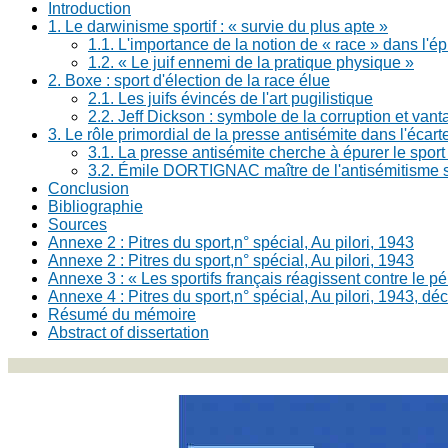
Introduction
1. Le darwinisme sportif : « survie du plus apte »
1.1. L'importance de la notion de « race » dans l'ép
1.2. « Le juif ennemi de la pratique physique »
2. Boxe : sport d'élection de la race élue
2.1. Les juifs évincés de l'art pugilistique
2.2. Jeff Dickson : symbole de la corruption et vant
3. Le rôle primordial de la presse antisémite dans l'écart
3.1. La presse antisémite cherche à épurer le spor
3.2. Émile DORTIGNAC maître de l'antisémitisme s
Conclusion
Bibliographie
Sources
Annexe 2 : Pitres du sport,n° spécial, Au pilori, 1943
Annexe 2 : Pitres du sport,n° spécial, Au pilori, 1943
Annexe 3 : « Les sportifs français réagissent contre le péri
Annexe 4 : Pitres du sport,n° spécial, Au pilori, 1943, déc
Résumé du mémoire
Abstract of dissertation