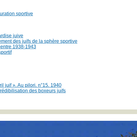
uration sportive
ardise juive
ement des juifs de la sphère sportive
t entre 1938-1943
portif
l juif ». Au pilori. n°15. 1940
rédibilisation des boxeurs juifs