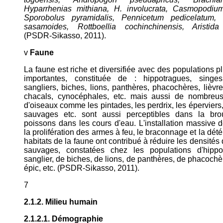
Hyparrhenias mithiana, H. involucrata, Casmopodiu
Sporobolus pyramidalis, Pennicetum pedicelatum, 
sasamoides, Rottboellia cochinchinensis, Aristida 
(PSDR-Sikasso, 2011).
v
Faune
La faune est riche et diversifiée avec des populations 
importantes, constituée de : hippotragues, singes,
sangliers, biches, lions, panthères, phacochères, lièvre
chacals, cynocéphales, etc. mais aussi de nombreu
d'oiseaux comme les pintades, les perdrix, les éperviers
sauvages etc. sont aussi perceptibles dans la bro
poissons dans les cours d'eau. L'installation massive d
la prolifération des armes à feu, le braconnage et la dété
habitats de la faune ont contribué à réduire les densité
sauvages, constatées chez les populations d'hippo
sanglier, de biches, de lions, de panthères, de phacochè
épic, etc. (PSDR-Sikasso, 2011).
7
2.1.2. Milieu humain
2.1.2.1. Démographie