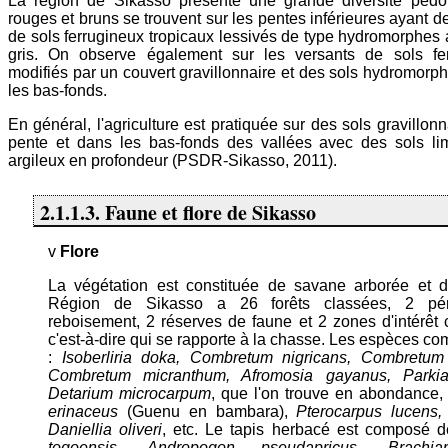
La région de Sikasso présente une grande diversité pédo
rouges et bruns se trouvent sur les pentes inférieures ayant d
de sols ferrugineux tropicaux lessivés de type hydromorphes 
gris. On observe également sur les versants de sols fer
modifiés par un couvert gravillonnaire et des sols hydromor
les bas-fonds.
En général, l'agriculture est pratiquée sur des sols gravillonn
pente et dans les bas-fonds des vallées avec des sols l
argileux en profondeur (PSDR-Sikasso, 2011).
2.1.1.3. Faune et flore de Sikasso
v
Flore
La végétation est constituée de savane arborée et d
Région de Sikasso a 26 forêts classées, 2 pér
reboisement, 2 réserves de faune et 2 zones d'intérêt 
c'est-à-dire qui se rapporte à la chasse. Les espèces c
:
Isoberliria doka, Combretum nigricans, Combretum
Combretum micranthum, Afromosia gayanus, Parkia
Detarium microcarpum
, que l'on trouve en abondance
erinaceus
(Guenu en bambara),
Pterocarpus lucens,
Daniellia oliveri
, etc. Le tapis herbacé est composé 
togoensis, Andropogon pseudapricus, Brachiar