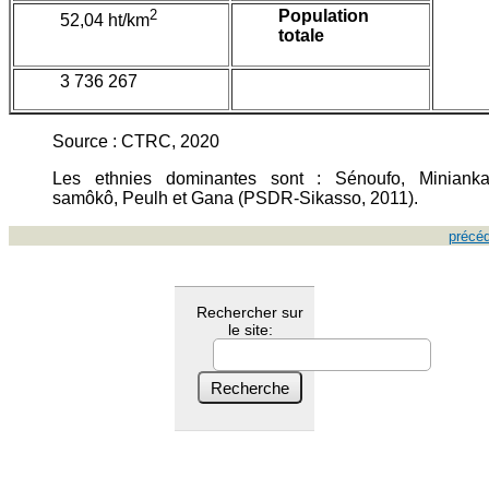
2
Population
52,04 ht/km
totale
3 736 267
Source : CTRC, 2020
Les ethnies dominantes sont : Sénoufo, Miniank
samôkô, Peulh et Gana (PSDR-Sikasso, 2011).
précé
Rechercher sur
le site: