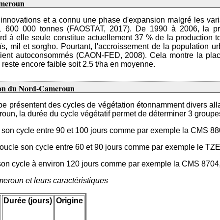
Cameroun
nnovations et a connu une phase d'expansion malgré les varia
1 600 000 tonnes (FAOSTAT, 2017). De 1990 à 2006, la p
 à elle seule constitue actuellement 37 % de la production tot
 mil et sorgho. Pourtant, l'accroissement de la population ur
raient autoconsommés (CAON-FED, 2008). Cela montre la place
 reste encore faible soit 2.5 t/ha en moyenne.
région du Nord-Cameroun
obe présentent des cycles de végétation étonnamment divers alla
roun, la durée du cycle végétatif permet de déterminer 3 groupes
ucle son cycle entre 90 et 100 jours comme par exemple la CMS 
i boucle son cycle entre 60 et 90 jours comme par exemple le TZE
ucle son cycle à environ 120 jours comme par exemple la CMS 87
eroun et leurs caractéristiques
Durée (jours)
Origine