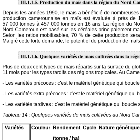
III.1.1.5. Production du maïs dans la région du Nord 
Depuis les années 1990, le maïs a bénéficié de nombreuses i
production camerounaise en maïs est évaluée à près de 
57 000 tonnes à 457 000 tonnes en 16 ans. La région du Nord
Nord-Cameroun est basé sur les céréales principalement maïs,
Selon les ratios mobilisables, 70 % de cette production se
Malgré cette forte demande, le potentiel de production de maïs
III.1.1.6. Quelques variétés de maïs cultivées dans la 
Plus de deux cent types de maïs répartis sur la surface du gl
11 mois pour les types tardifs des régions tropicales. Au Came
- Les variétés précoces : c'est le matériel génétique qui bo
- Les variétés extra précoces : c'est le matériel génétique qu
- Les variétés tardives : c'est le matériel génétique qui bo
Tableau 14 : Quelques variétés de maïs cultivées au Nord Cam
Variétés
Couleur
Rendement
Cycle
Nature génétique
(tonne / ha)