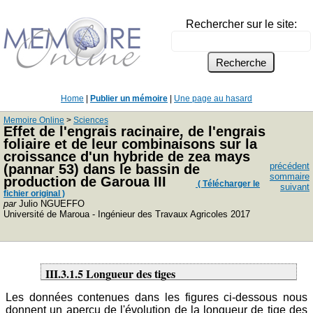
Rechercher sur le site:
Home
|
Publier un mémoire
|
Une page au hasard
Memoire Online
>
Sciences
Effet de l'engrais racinaire, de l'engrais
foliaire et de leur combinaisons sur la
croissance d'un hybride de zea mays
précédent
(pannar 53) dans le bassin de
sommaire
production de Garoua III
( Télécharger le
suivant
fichier original )
par
Julio NGUEFFO
Université de Maroua - Ingénieur des Travaux Agricoles 2017
III.3.1.5 Longueur des tiges
Les données contenues dans les figures ci-dessous nous
donnent un aperçu de l'évolution de la longueur de tige des