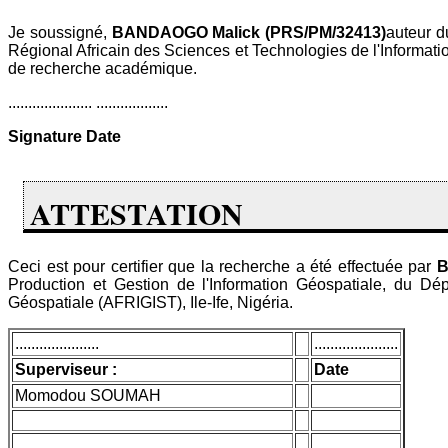
Je soussigné,
BANDAOGO Malick (PRS/PM/32413)
auteur 
Régional Africain des Sciences et Technologies de l'Informati
de recherche académique.
..................... ..................
Signature
Date
ATTESTATION
Ceci est pour certifier que la recherche a été effectuée par
B
Production et Gestion de l'Information Géospatiale, du Dép
Géospatiale (AFRIGIST), Ile-Ife, Nigéria.
.....................
.....................
Superviseur :
Date
Momodou SOUMAH
.....................
.....................