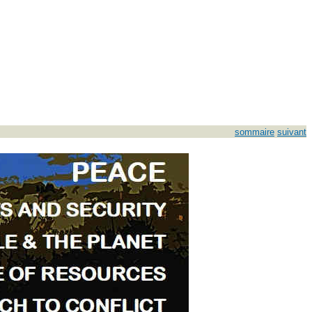
sommaire
suivant