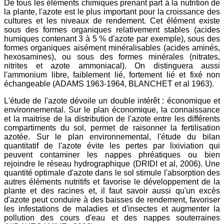
De tous les éléments chimiques prenant part à la nutrition de
la plante, l'azote est le plus important pour la croissance des
cultures et les niveaux de rendement. Cet élément existe
sous des formes organiques relativement stables (acides
humiques contenant 3 à 5 % d'azote par exemple), sous des
formes organiques aisément minéralisables (acides aminés,
hexosamines), ou sous des formes minérales (nitrates,
nitrites et azote ammoniacal). On distinguera aussi
l'ammonium libre, faiblement lié, fortement lié et fixé non
échangeable (ADAMS 1963-1964, BLANCHET et al 1963).
L'étude de l'azote dévoile un double intérêt : économique et
environnemental. Sur le plan économique, la connaissance
et la maitrise de la distribution de l'azote entre les différents
compartiments du sol, permet de raisonner la fertilisation
azotée. Sur le plan environnemental, l'étude du bilan
quantitatif de l'azote évite les pertes par lixiviation qui
peuvent contaminer les nappes phréatiques ou bien
rejoindre le réseau hydrographique (DRIDI et al, 2006). Une
quantité optimale d'azote dans le sol stimule l'absorption des
autres éléments nutritifs et favorise le développement de la
plante et des racines et, il faut savoir aussi qu'un excès
d'azote peut conduire à des baisses de rendement, favoriser
les infestations de maladies et d'insectes et augmenter la
pollution des cours d'eau et des nappes souterraines