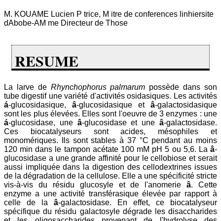
M. KOUAME Lucien P trice, M itre de conferences linhiersite
dAbobe-AM me Directeur de Those
RESUME
La larve de
Rhynchophorus palmarum
possède dans son
tube digestif une variété d'activités osidasiques. Les activités
á
-glucosidasique,
â
-glucosidasique et
â
-galactosidasique
sont les plus élevées. Elles sont l'oeuvre de 3 enzymes : une
á
-glucosidase, une
â
-glucosidase et une
â
-galactosidase.
Ces biocatalyseurs sont acides, mésophiles et
monomériques. Ils sont stables à 37 °C pendant au moins
120 min dans le tampon acétate 100 mM pH 5 ou 5,6. La
â
-
glucosidase a une grande affinité pour le cellobiose et serait
aussi impliquée dans la digestion des cellodextrines issues
de la dégradation de la cellulose. Elle a une spécificité stricte
vis-à-vis du résidu glucosyle et de l'anomerie
â
. Cette
enzyme a une activité transférasique élevée par rapport à
celle de la
â
-galactosidase. En effet, ce biocatalyseur
spécifique du résidu galactosyle dégrade les disaccharides
et les oligosaccharides provenant de l'hydrolyse des