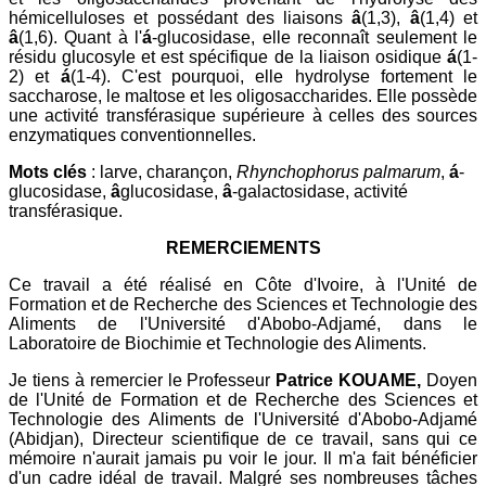
hémicelluloses et possédant des liaisons
â
(1,3),
â
(1,4) et
â
(1,6). Quant à l'
á
-glucosidase, elle reconnaît seulement le
résidu glucosyle et est spécifique de la liaison osidique
á
(1-
2) et
á
(1-4). C'est pourquoi, elle hydrolyse fortement le
saccharose, le maltose et les oligosaccharides. Elle possède
une activité transférasique supérieure à celles des sources
enzymatiques conventionnelles.
Mots clés
: larve, charançon,
Rhynchophorus palmarum
,
á
-
glucosidase,
â
glucosidase,
â
-galactosidase, activité
transférasique.
REMERCIEMENTS
Ce travail a été réalisé en Côte d'Ivoire, à l'Unité de
Formation et de Recherche des Sciences et Technologie des
Aliments de l'Université d'Abobo-Adjamé, dans le
Laboratoire de Biochimie et Technologie des Aliments.
Je tiens à remercier le Professeur
Patrice KOUAME,
Doyen
de l'Unité de Formation et de Recherche des Sciences et
Technologie des Aliments de l'Université d'Abobo-Adjamé
(Abidjan), Directeur scientifique de ce travail, sans qui ce
mémoire n'aurait jamais pu voir le jour. Il m'a fait bénéficier
d'un cadre idéal de travail. Malgré ses nombreuses tâches