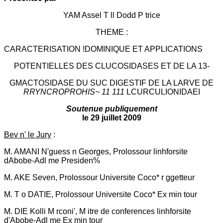
YAM Assel T ll Dodd P trice
THEME :
CARACTERISATION !DOMINIQUE ET APPLICATIONS
POTENTIELLES DES CLUCOSIDASES ET DE LA 13-
GMACTOSIDASE DU SUC DIGESTIF DE LA LARVE DE
RRYNCROPROHIS~ 11 111
LCURCULIONIDAEI
Soutenue publiquement
le 29 juillet 2009
Bev n' le Jury
:
M. AMANI N'guess n Georges, Prolossour linhforsite
dAbobe-Adl me Presiden%
M. AKE Seven, Prolossour Universite Coco* r ggetteur
M. T o DATIE, Prolossour Universite Coco* Ex min tour
M. DIE Kolli M rconi', M itre de conferences linhforsite
d'Abobe-Adl me Ex min tour