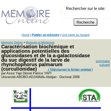
Rechercher sur le site:
Home
|
Publier un mémoire
|
Une page au hasard
Memoire Online
>
Biologie et Médecine
Caractérisation biochimique et
applications potentielles des
glucosidases et de la a-galactosidase
du suc digestif de la larve de
sommaire
rhynchophorus palmarum
suivant
(curculionidae)
( Télécharger le fichier original )
par
Assoi Yapi Désiré Patrice YAPI
Université ABOBO-ADJAMà‰ Abidjan - Doctorat 2008