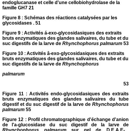
endoglucanase et celle d'une cellobiohydrolase de la
famille GH7 21
Figure 8 : Schémas des réactions catalysées par les
glycosidases . 51
Figure 9 : Activités á-exo-glycosidasiques des extraits
bruts enzymatiques des glandes salivaires, du tube et du
suc digestifs de la larve de
Rhynchophorus palmarum
53
Figure 10 : Activités â-exo-glycosidasiques des extraits
bruts enzymatiques des glandes salivaires, du tube et du
suc digestifs de la larve de
Rhynchophorus
palmarum
53
Figure 11 : Activités endo-glycosidasiques des extraits
bruts enzymatiques des glandes salivaires du tube
digestif et du suc digestif de la larve de
Rhynchophorus
palmarum
55
Figure 12 : Profil chromatographique d'échange d'anion
de l'a-glucosidase du suc digestif de la larve de
Rhynchophorus palmarum
sur gel de D.E.A.E-