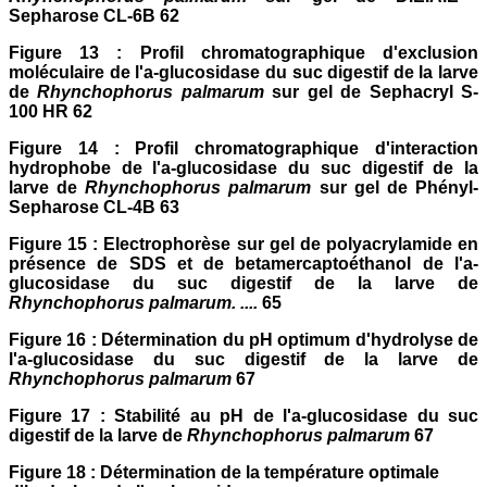
Sepharose CL-6B 62
Figure 13 : Profil chromatographique d'exclusion
moléculaire de l'a-glucosidase du suc digestif de la larve
de
Rhynchophorus palmarum
sur gel de Sephacryl S-
100 HR 62
Figure 14 : Profil chromatographique d'interaction
hydrophobe de l'a-glucosidase du suc digestif de la
larve de
Rhynchophorus palmarum
sur gel de Phényl-
Sepharose CL-4B 63
Figure 15 : Electrophorèse sur gel de polyacrylamide en
présence de SDS et de betamercaptoéthanol de l'a-
glucosidase du suc digestif de la larve de
Rhynchophorus palmarum. ....
65
Figure 16 : Détermination du pH optimum d'hydrolyse de
l'a-glucosidase du suc digestif de la larve de
Rhynchophorus palmarum
67
Figure 17 : Stabilité au pH de l'a-glucosidase du suc
digestif de la larve de
Rhynchophorus palmarum
67
Figure 18 : Détermination de la température optimale