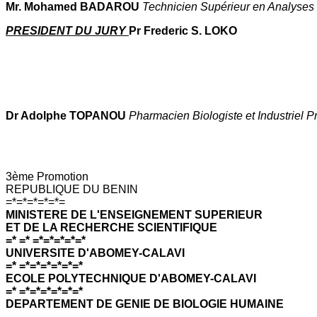
Mr. Mohamed BADAROU
Technicien Supérieur en Analyses
PRESIDENT DU JURY
Pr Frederic S. LOKO
Dr Adolphe TOPANOU
Pharmacien Biologiste et Industriel 
3ème Promotion
REPUBLIQUE DU BENIN
=*=*=*=*=*=
MINISTERE DE L'ENSEIGNEMENT SUPERIEUR
ET DE LA RECHERCHE SCIENTIFIQUE
=* =* =*=*=*=*=*
UNIVERSITE D'ABOMEY-CALAVI
=* =*=*=*=*=*=*
ECOLE POLYTECHNIQUE D'ABOMEY-CALAVI
=* =*=*=*=*=*=*
DEPARTEMENT DE GENIE DE BIOLOGIE HUMAINE