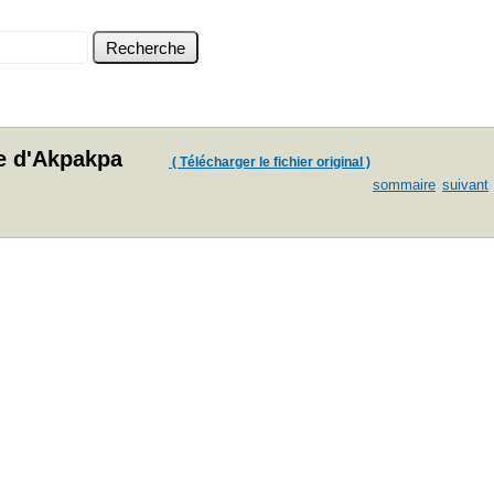
ue d'Akpakpa
( Télécharger le fichier original )
sommaire
suivant