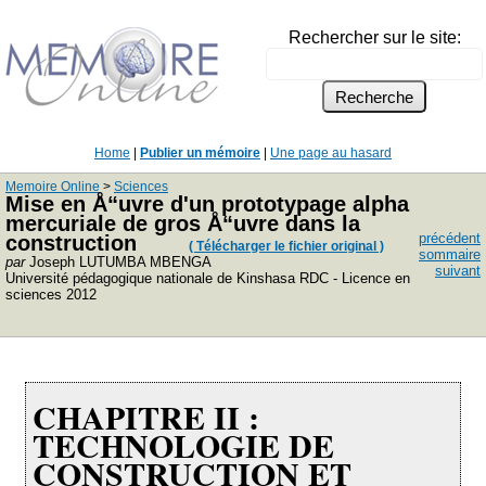
Rechercher sur le site:
Home
|
Publier un mémoire
|
Une page au hasard
Memoire Online
>
Sciences
Mise en Å“uvre d'un prototypage alpha
mercuriale de gros Å“uvre dans la
précédent
construction
( Télécharger le fichier original )
sommaire
par
Joseph LUTUMBA MBENGA
suivant
Université pédagogique nationale de Kinshasa RDC - Licence en
sciences 2012
CHAPITRE II :
TECHNOLOGIE DE
CONSTRUCTION ET