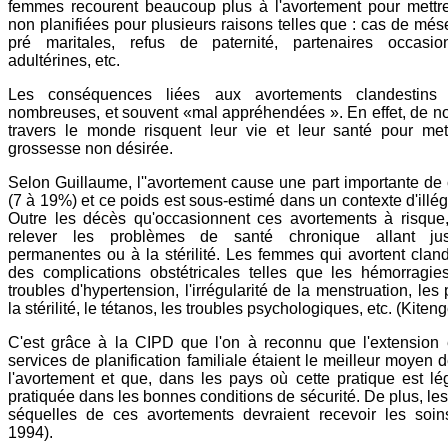
femmes recourent beaucoup plus à l'avortement pour mettr
non planifiées pour plusieurs raisons telles que : cas de mé
pré maritales, refus de paternité, partenaires occasio
adultérines, etc.
Les conséquences liées aux avortements clandestins
nombreuses, et souvent «mal appréhendées ». En effet, de
travers le monde risquent leur vie et leur santé pour me
grossesse non désirée.
Selon Guillaume, l''avortement cause une part importante de
(7 à 19%) et ce poids est sous-estimé dans un contexte d'illég
Outre les décès qu'occasionnent ces avortements à risque
relever les problèmes de santé chronique allant jus
permanentes ou à la stérilité. Les femmes qui avortent clan
des complications obstétricales telles que les hémorragies,
troubles d'hypertension, l'irrégularité de la menstruation, les 
la stérilité, le tétanos, les troubles psychologiques, etc. (Kiten
C'est grâce à la CIPD que l'on à reconnu que l'extension e
services de planification familiale étaient le meilleur moyen d
l'avortement et que, dans les pays où cette pratique est lég
pratiquée dans les bonnes conditions de sécurité. De plus, le
séquelles de ces avortements devraient recevoir les soin
1994).