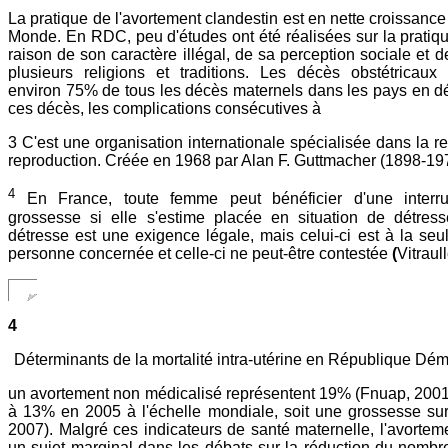
La pratique de l'avortement clandestin est en nette croissance
Monde. En RDC, peu d'études ont été réalisées sur la pratiq
raison de son caractère illégal, de sa perception sociale et d
plusieurs religions et traditions. Les décès obstétricaux 
environ 75% de tous les décès maternels dans les pays en 
ces décès, les complications consécutives à
3 C'est une organisation internationale spécialisée dans la 
reproduction. Créée en 1968 par Alan F. Guttmacher (1898-19
4
En France, toute femme peut bénéficier d'une interrup
grossesse si elle s'estime placée en situation de détres
détresse est une exigence légale, mais celui-ci est à la seu
personne concernée et celle-ci ne peut-être contestée
(
Vitraul
4
Déterminants de la mortalité intra-utérine en République D
un avortement non médicalisé représentent 19% (Fnuap, 2001)
à 13% en 2005 à l'échelle mondiale, soit une grossesse s
2007). Malgré ces indicateurs de santé maternelle, l'avorteme
un sujet marginal dans les débats sur la réduction du nombr