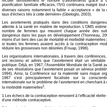
reculer sensiblement le nombre d'avortements grâce à
planification familiale efficaces, l'IVG continuera malgré tout
diverses raisons notamment la faible « acceptance » de la 
taux d'échecs liés à cette dernière» (Gbetoglo, 2003).
Les avortements pratiqués dans des conditions dangereu
atteinte à la santé en matière de reproduction. L'OMS estime
nombre de femmes qui meurent chaque année des suit
dangereux dans les pays en développement (Thonneau, 20
moins d'un tiers des cas de mortalité et morbidité maternelles 
si toutes les femmes avaient accès à la contraception mo
réduire les grossesses non désirées (Fnuap, 1998).
Les organisations internationales, à travers des conférences,
ont reconnu et admis que l'avortement était un véritabl
publique. Déjà, en 1967, l'Assemblée Mondiale de la Santé a
de ses résolutions que l'avortement posait un sérieux probl
1994). Ainsi, la Conférence sur la maternité sans risque or
1987 s'est principalement focalisée sur la conscienti
internationale sur le problème de l'avortement en cherchant à r
2
la morbidité maternelles
.
1 Les échecs de la contraception renvoient à l'efficacité réelle
d'une méthode contraceptive.