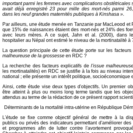
important parmi les femmes avec complications obstétricales 
avait déjà enregistré 23 pour mille des mort-nés parmi 2
dans les neuf grandes maternités publiques à Kinshasa »
.
Par ailleurs, une étude menée en Tanzanie par MacLeood et
que 15% de naissances étaient des mort-nés et 24% des foe
avec leurs mères. A ce sujet, Jahn et al. (2000), dans l
hospitalier au Népal ont estimé le niveau de la mortinatalité à 
La question principale de cette étude porte sur les facteurs
malheureuse de la grossesse
en RDC ?
La recherche des facteurs explicatifs de
l'issue malheureu
les mortinatalités) en RDC se justifie à la fois au niveau inte
national ; elle présente un intérêt politique, socioéconomique e
Ainsi, cette étude vise deux types d'objectifs. Un premier obj
être atteint à plus ou moins long terme tandis que les objec
attendus au terme de la rédaction de ce présent rapport scienti
Déterminants de la mortalité intra-utérine en République D
L'étude se fixe comme objectif général de mettre à la dis
publics ou privés des indicateurs permettant d'améliorer des s
et programmes afin de lutter contre l'avortement provoqué 