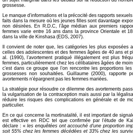
grossesse.
Le manque d'informations et la précocité des rapports sexuels j
faits dans la mesure où les jeunes filles sont davantage ex
non désirées. En R.D.C, l'âge médian aux premiers rappor
femmes varie entre 16 ans dans la province Orientale et 1
dans la ville de Kinshasa (EDS, 2007).
Il convient de noter que, les catégories les plus exposées 
celles des adolescentes et des femmes âgées de 40 ans et p
al. (1990), l'avortement pratiqué illégalement est plus fré
femmes, particulièrement chez les célibataires âgées de moins
c'est dans ce groupe que l'on rencontre les proportions les
grossesses non souhaitées. Guillaume (2000), rapporte p
avortements n'épargnent pas les femmes mariées.
La stratégie pour résoudre ce dilemme des avortements pas
la vulgarisation de la contraception mais aussi par la légalisa
réduire les risques des complications en générale et de mor
particulier.
En ce qui concerne la mortinatalité, il est important de signa
est effective en RDC tel que confirmée par l'étude de Kab
déclare : «
les enquêtées ont accouché d'une proportion imp
soit 55% chez les femmes décédées et 33% chez les surviva