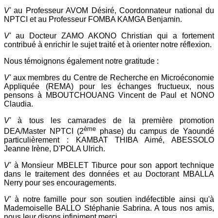
V'
au Professeur AVOM Désiré, Coordonnateur national du
NPTCI et au Professeur FOMBA KAMGA Benjamin.
V'
au Docteur ZAMO AKONO Christian qui a fortement
contribué à enrichir le sujet traité et à orienter notre réflexion.
Nous témoignons également notre gratitude :
V'
aux membres du Centre de Recherche en Microéconomie
Appliquée (REMA) pour les échanges fructueux, nous
pensons à MBOUTCHOUANG Vincent de Paul et NONO
Claudia.
V'
à tous les camarades de la première promotion
ème
DEA/Master NPTCI (2
phase) du campus de Yaoundé
particulièrement : KAMBAT THIBA Aimé, ABESSOLO
Jeanne Irène, D'POLA Ulrich.
V'
à Monsieur MBELET Tiburce pour son apport technique
dans le traitement des données et au Doctorant MBALLA
Nerry pour ses encouragements.
V'
à notre famille pour son soutien indéfectible ainsi qu'à
Mademoiselle BALLO Stéphanie Sabrina. A tous nos amis,
nous leur disons infiniment merci.