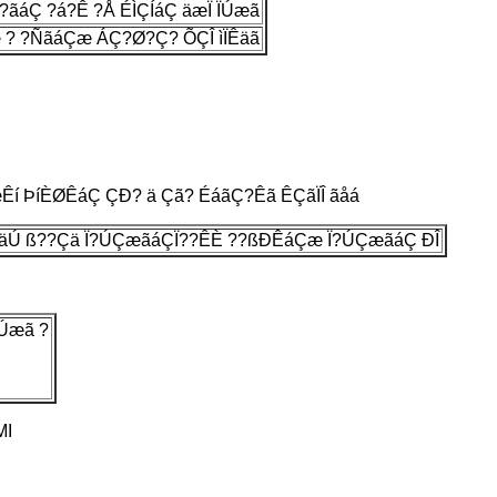
ãáÇ ?á?Ê ?Å ÉÌÇÍáÇ äæÏ ÏÚæã
? ?ÑãáÇæ ÁÇ?Ø?Ç? ÕÇÎ ìÏÊäã
í ÞíÈØÊáÇ ÇÐ? ä Çã? ÉáãÇ?Êã ÊÇãÏÎ ãåá
Ç äÚ ß??Çä Ï?ÚÇæãáÇÏ??ÊÈ ??ßÐÊáÇæ Ï?ÚÇæãáÇ ÐÎ
ÏÚæã ?
MI