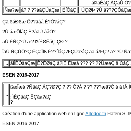
.áÞäÊáÇ ÁÇäÚ Ö??
Ñæ?æ
å? ? ??áãÇÚáÇæ
ÉÍÕáÇ
ÚÇØÞ ?Ú ä???ÇÓáÇæ 
Çã ßáÐßæ Ö??ãáá É?Ó?áÇ?
?Ú áæÕÍáÇ É?áãÚ áåÓ?
äÚ ÉÑÇ?Ú æ? ÞíÈØÊáÇ ÇÐ ?
ÏäÚ ÑÇÚÔ?Ç ÊÇãÏÎß É??íÍáÇ ÆÇÙæáÇ äã áÆÇ? ã? ?Ú ÑæÊ
...
ãÏÎÊÓãáÇæ
È?ÈØáÇ ã?ÍÊ ÉÍæá ??? ?? ??ÙæáÇ ãÎÒá
ESEN 2016-2017
ßæÏæá ?ÑãáÇ ÁÇ?Ø?Ç ? ?? Ô?Å ? ?? ???æã?Ó á ã íÅ 
...
:ÍíÊÇãáÇ ÊÇãá?áÇ
?
Création d'une application web en ligne
Allodoc.tn
Hatem SLI
ESEN 2016-2017