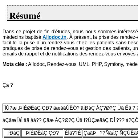
Résumé
Dans ce projet de fin d'études, nous nous sommes intéressé
médecins baptisé
Allodoc.tn
. À présent, la prise des rendez
facilite la prise d'un rendez-vous chez les patients sans be
pratiques de prise de rendez-vous et gestion des patients, u
emails de rappel et de notifications des rendez-vous envoyés
Mots clés
: Allodoc, Rendez-vous, UML, PHP, Symfony, médeci
Çä ?
ÏÚ?æ .ÞíÈØÊáÇ ÇÐ? äæáãÚÊÓ? äíÐáÇ ÁÇ?Ø?Ç Úã Êä ? 
áÇãæ ÏåÌ äã åá?? Çãæ ÁÇ?Ø?Ç Úã Ï?ÚÇæãáÇ ÐÎ ??? á?Ç
íÐáÇ
ÞíÈØÊáÇ ÇÐ?
ÉÌã??È
ÇäãÞ . ??ÑãáÇ ÑÇÙÊäÇ