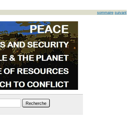
sommaire
suivant