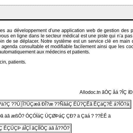
es au développement d'une application web de gestion des pa
-vous en ligne dans le secteur médical est une piste qui n'a pa
soin de se déplacer. Notre système est un service clé en main d
n agenda consultable et modifiable facilement ainsi que les co
 automatiquement aux médecins et patients.
n, patients.
Allodoc.tn ãÓÇ åá ?ÎÇ
?ä?Ç ??Ú
Ï?ÚÇæã ÐÎ?æ ??ÑãáÇ ÉÚ?ÇÊã ÊÇäÇ?È á?ÌÓ?á
Ôã äã æßÔ? ÓÇÓÍáÇ ÚÇØÞáÇ ÇÐ? ä Çäá ? ??ÈÊ ä
 ÊÇÚÇÞ áÎÇÏ ãÇÍÏÒÇ äã å??Ó?