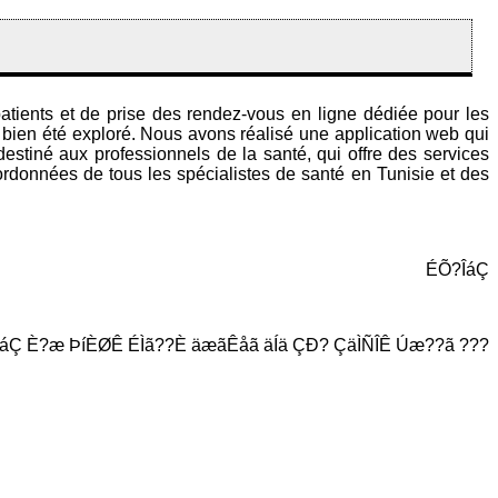
tients et de prise des rendez-vous en ligne dédiée pour les
s bien été exploré. Nous avons réalisé une application web qui
estiné aux professionnels de la santé, qui offre des services
ordonnées de tous les spécialistes de santé en Tunisie et des
ÉÕ?ÎáÇ
 íÐáÇ È?æ ÞíÈØÊ ÉÌã??È äæãÊåã äÍä ÇÐ? ÇäÌÑÎÊ Úæ??ã ???