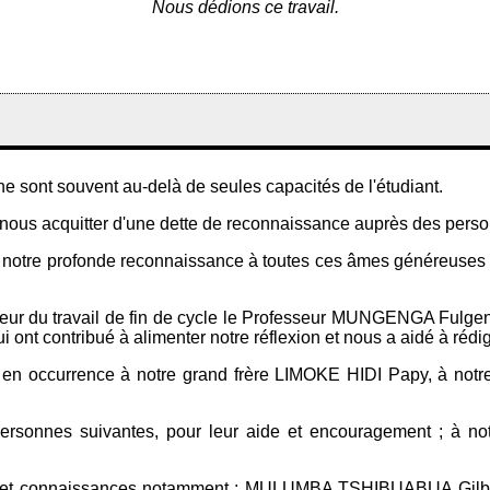
Nous dédions ce travail.
che sont souvent au-delà de seules capacités de l'étudiant.
s nous acquitter d'une dette de reconnaissance auprès des person
r notre profonde reconnaissance à toutes ces âmes généreuses q
eur du travail de fin de cycle le Professeur MUNGENGA Fulgenc
i ont contribué à alimenter notre réflexion et nous a aidé à rédig
lle en occurrence à notre grand frère LIMOKE HIDI Papy, à n
ersonnes suivantes, pour leur aide et encouragement ; à n
mis et connaissances notamment ; MULUMBA TSHIBUABUA Gi