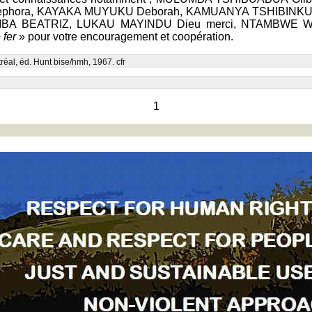
 Sephora, KAYAKA MUYUKU Deborah, KAMUANYA TSHIBINK
UMBA BEATRIZ, LUKAU MAYINDU Dieu merci, NTAMBWE
e fer
» pour votre encouragement et coopération.
réal, éd. Hunt bise/hmh, 1967. cfr
1