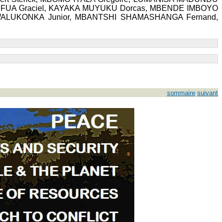
UFUA Graciel, KAYAKA MUYUKU Dorcas, MBENDE IMBOYO
 WALUKONKA Junior, MBANTSHI SHAMASHANGA Fernand,
sommaire
suivant