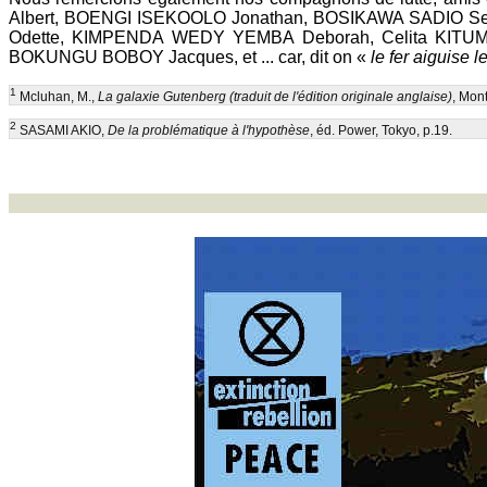
Albert, BOENGI ISEKOOLO Jonathan, BOSIKAWA SADIO
Odette, KIMPENDA WEDY YEMBA Deborah, Celita KIT
BOKUNGU BOBOY Jacques, et ... car, dit on «
le fer aiguise l
1
Mcluhan, M.,
La galaxie Gutenberg (traduit de l'édition originale anglaise)
, Mont
2
SASAMI AKIO,
De la problématique à l'hypothèse
, éd. Power, Tokyo, p.19.