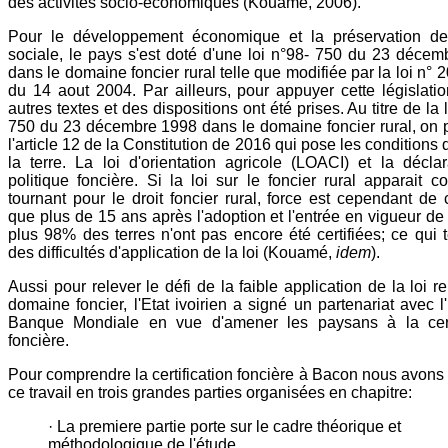
des activités socio-économiques (Kouamé, 2006).
Pour le développement économique et la préservation de
sociale, le pays s'est doté d'une loi n°98- 750 du 23 déce
dans le domaine foncier rural telle que modifiée par la loi n° 
du 14 aout 2004. Par ailleurs, pour appuyer cette législatio
autres textes et des dispositions ont été prises. Au titre de la 
750 du 23 décembre 1998 dans le domaine foncier rural, on p
l'article 12 de la Constitution de 2016 qui pose les conditions 
la terre. La loi d'orientation agricole (LOACI) et la décla
politique foncière. Si la loi sur le foncier rural apparait
tournant pour le droit foncier rural, force est cependant de 
que plus de 15 ans après l'adoption et l'entrée en vigueur de 
plus 98% des terres n'ont pas encore été certifiées; ce qui
des difficultés d'application de la loi (Kouamé,
idem
).
Aussi pour relever le défi de la faible application de la loi re
domaine foncier, l'Etat ivoirien a signé un partenariat avec l
Banque Mondiale en vue d'amener les paysans à la certi
foncière.
Pour comprendre la certification foncière à Bacon nous avons 
ce travail en trois grandes parties organisées en chapitre:
· La premiere partie porte sur le cadre théorique et
méthodologique de l'étude