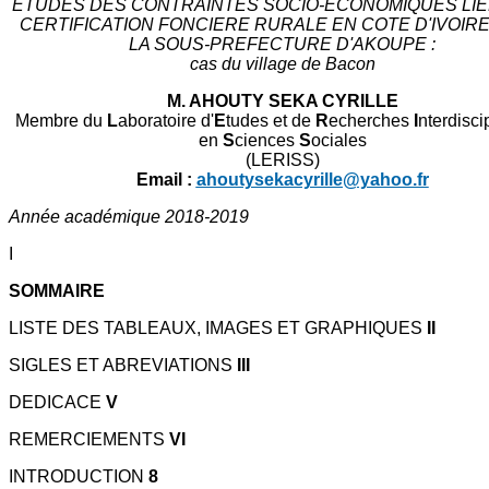
ETUDES DES CONTRAINTES SOCIO-ECONOMIQUES LIEE
CERTIFICATION FONCIERE RURALE EN COTE D'IVOIR
LA SOUS-PREFECTURE D'AKOUPE :
cas du village de Bacon
M. AHOUTY SEKA CYRILLE
Membre du
L
aboratoire d'
E
tudes et de
R
echerches
I
nterdisci
en
S
ciences
S
ociales
(LERISS)
Email :
ahoutysekacyrille@yahoo.fr
Année académique 2018-2019
I
SOMMAIRE
LISTE DES TABLEAUX, IMAGES ET GRAPHIQUES
II
SIGLES ET ABREVIATIONS
III
DEDICACE
V
REMERCIEMENTS
VI
INTRODUCTION
8