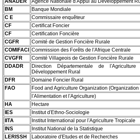
ANADER
Agence Nationale d'Appui au Développement Ru
BM
Banque Mondiale
C E
Commissaire enquêteur
CF
Certificat Foncier
CF
Certification Foncière
CGFR
Comité de Gestion Foncière Rurale
COMIFACI
Commission des Forêts de l'Afrique Centrale
CVGFR
Comité Villageois de Gestion Foncière Rurale
DDADR
Direction Départementale de l'Agricultur
Développement Rural
DFR
Domaine Foncier Rural
FAO
Food and Agriculture Organization (Organization
l'Alimentation et l'Agriculture)
HA
Hectare
IES
Institut d'Ethno-Sociologie
IITA
Institut International pour l'Agriculture Tropicale
INS
Institut National de la Statistique
LERISSH
Laboratoire d'Etudes et de Recherches