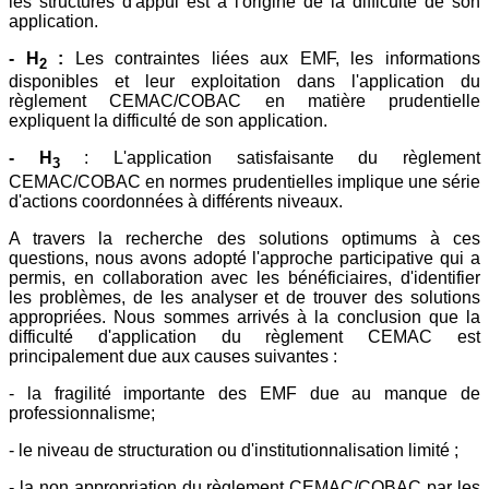
les structures d'appui est à l'origine de la difficulté de son
application.
- H
:
Les contraintes liées aux EMF, les informations
2
disponibles et leur exploitation dans l'application du
règlement CEMAC/COBAC en matière prudentielle
expliquent la difficulté de son application.
- H
: L'application satisfaisante du règlement
3
CEMAC/COBAC en normes prudentielles implique une série
d'actions coordonnées à différents niveaux.
A travers la recherche des solutions optimums à ces
questions, nous avons adopté l'approche participative qui a
permis, en collaboration avec les bénéficiaires, d'identifier
les problèmes, de les analyser et de trouver des solutions
appropriées. Nous sommes arrivés à la conclusion que la
difficulté d'application du règlement CEMAC est
principalement due aux causes suivantes :
- la fragilité importante des EMF due au manque de
professionnalisme;
- le niveau de structuration ou d'institutionnalisation limité ;
- la non appropriation du règlement CEMAC/COBAC par les