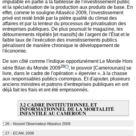
imputable en partie à la faiblesse de l'investissement public
et la spécialisation de la production aux produits de base. En
effet, comme le souligne Atlaséco 2009, l'investissement
privé est resté bridé par la piètre qualité du climat des
affaires et par la lenteur du processus de privatisation des
entreprises publiques. De plus poursuit le magazine, les
détournements répétés [et massifs] de l'argent de l'État et le
faible taux de l'exécution des investissements publics
pénalisent de manière chronique le développement de
l'économie.
De son côté comme l'indique opportunément Le Monde Hors
28
(
*
)
série Bilan du Monde 2009
, le pouvoir [Camerounais] se
livre, dans le cadre de l'opération « épervier », à la chasse
aux responsables publics corrompus. Et d'ajouter, plusieurs
anciens ministres et patrons d'entreprises publiques en ont
déjà fait les frais et ont été emprisonnés.
3.2 CADRE INSTITUTIONNEL ET
INFORMATIONNEL DE LA MORTALITÉ
INFANTILE AU CAMEROUN
_
*
26
Nouvel Observateur Atlaséco 2009
_
*
27
ECAM, 2008