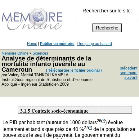
Rechercher sur le site:
Home
|
Publier un mémoire
|
Une page au hasard
Memoire Online
>
Sciences
Analyse de déterminants de la
mortalité infanto juvénile au
précédent
Cameroun
( Télécharger le fichier original )
sommaire
par
Valery Martial TANKOU KAMELA
suivant
Institut Sous régional de Statistique et d'Economie
Appliqué - Ingénieur Statisticien 2009
3.1.5 Contexte socio-économique
26
(
*
)
Le PIB par habitant (autour de 1000 dollars
) évolue
27
(
*
)
lentement et tandis que près de 40 %
de la population se
trouve sous le seuil de pauvreté. Le gouvernement du