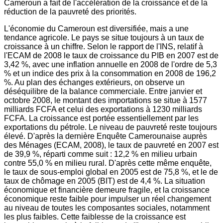
Cameroun a fait de l'accélération de la croissance et de la
réduction de la pauvreté des priorités.
L'économie du Cameroun est diversifiée, mais a une
tendance agricole. Le pays se situe toujours à un taux de
croissance à un chiffre. Selon le rapport de l'INS, relatif à
l'ECAM de 2008 le taux de croissance du PIB en 2007 est de
3,42 %, avec une inflation annuelle en 2008 de l'ordre de 5,3
% et un indice des prix à la consommation en 2008 de 196,2
%. Au plan des échanges extérieurs, on observe un
déséquilibre de la balance commerciale. Entre janvier et
octobre 2008, le montant des importations se situe à 1577
milliards FCFA et celui des exportations à 1230 milliards
FCFA. La croissance est portée essentiellement par les
exportations du pétrole. Le niveau de pauvreté reste toujours
élevé. D'après la dernière Enquête Camerounaise auprès
des Ménages (ECAM, 2008), le taux de pauvreté en 2007 est
de 39,9 %, réparti comme suit : 12,2 % en milieu urbain
contre 55,0 % en milieu rural. D'après cette même enquête,
le taux de sous-emploi global en 2005 est de 75,8 %, et le de
taux de chômage en 2005 (BIT) est de 4,4 %. La situation
économique et financière demeure fragile, et la croissance
économique reste faible pour impulser un réel changement
au niveau de toutes les composantes sociales, notamment
les plus faibles. Cette faiblesse de la croissance est