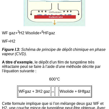
3
6
WF gaz+
H2 Wsolide+
HFgaz
WF+H2
Figure I.3:
Schéma de principe de dépôt chimique en phase
vapeur (CVD).
A titre d'exemple
, le dépôt d'un film de tungstène très
réfractaire peut se faire à l'aide d'une méthode décrite par
l'équation suivante :
600°C
WFgaz + 3H2 gaz
Wsolide + 6Hfgaz
Cette formule implique que si l'on mélange deux gaz WF et
H2, une couche mince de tungstène peut être obtenue. Avec