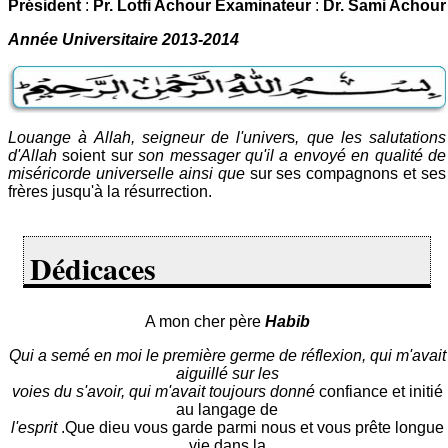
Président
:
Pr. Lotfi Achour Examinateur
:
Dr. Sami Achour
Année Universitaire 2013-2014
Louange à Allah, seigneur de l'univer
s
, que les salutations
d'Allah
soient sur
son messager qu'il a envoyé en qualité de
miséricorde universelle ainsi que
sur ses compagnons et ses
frères jusqu'à la résurrection.
Dédicaces
A mon cher père
Habib
Qui a semé en moi le première germe de réflexion, qui m'avait
aiguillé sur les
voies du s'avoir, qui m'avait toujours donné
confiance et initié
au langage de
l'esprit
.Que dieu vous garde parmi nous et vous prête longue
vie dans la