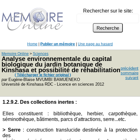
Rechercher sur le site:
Home
|
Publier un mémoire
|
Une page au hasard
Memoire Online
>
Sciences
Analyse environnementale du capital
biologique du jardin botanique de
précédent
Kinshasa et possibilité de réhabilitation
sommaire
( Télécharger le fichier original )
suivant
par
Eugène-Blaise MVUMBI BAMUENEKO
Université de Kinshasa RDC - Licence en sciences 2012
1.2.9.2. Des collections inertes :
Elles constituent : bibliothèque, herbier, carpothèque,
séminothèque, bâtiments, parcs d'attractions, serre...etc.
> Serre
: construction translucide destinée à la protection
des