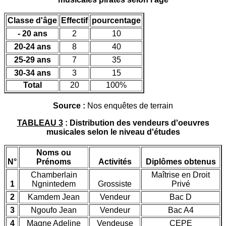
Classe d'âge
Effectif
pourcentage
- 20 ans
2
10
20-24 ans
8
40
25-29 ans
7
35
30-34 ans
3
15
Total
20
100%
Source :
Nos enquêtes de terrain
TABLEAU 3
: Distribution des vendeurs d'oeuvres
musicales selon le niveau d'études
Noms ou
N°
Prénoms
Activités
Diplômes obtenus
Chamberlain
Maîtrise en Droit
1
Ngnintedem
Grossiste
Privé
2
Kamdem Jean
Vendeur
Bac D
3
Ngoufo Jean
Vendeur
Bac A4
4
Magne Adeline
Vendeuse
CEPE