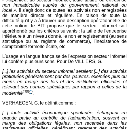
non immatriculée auprès du gouvernement national ou
local »
. Il s'agit donc de toutes les activités non enregistrées
de manière directe et régulière. En raison de toute la
difficulté qu'il y a à trouver une description opérationnelle de
cette notion, le BIT propose que le secteur informel soit
appréhendé par les critères suivants : la taille de l'entreprise
inférieure à un niveau donné, le non enregistrement (au sens
statistique ou au registre de commerce), l'inexistence de
comptabilité formelle écrite, etc.
L'usage en langue française de l'expression secteur informel
lui confère plusieurs sens. Pour De VILLIERS, G. :
[...] les activités du secteur informel seraient [...] des activités
pratiquées généralement par des pauvres, exercées plus ou
moins en marge des lois et des institutions officielles et
relevant des normes spécifiques par rapport à celles de la
166
(
*
)
modernité
.
VERHAEGEN, G. le définit comme :
[...] toute activité économique spontanée, échappant en
grande partie au contrôle de l'administration, souvent en
marge des obligations légales, non recensée dans les
statistiques officielles, bénéficiant rarement des activités