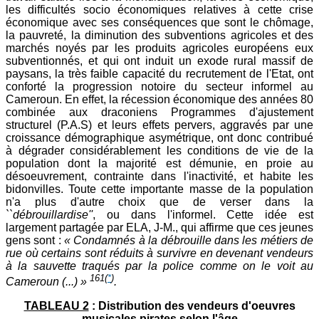
les difficultés socio économiques relatives à cette crise
économique avec ses conséquences que sont le chômage,
la pauvreté, la diminution des subventions agricoles et des
marchés noyés par les produits agricoles européens eux
subventionnés, et qui ont induit un exode rural massif de
paysans, la très faible capacité du recrutement de l'Etat, ont
conforté la progression notoire du secteur informel au
Cameroun. En effet, la récession économique des années 80
combinée aux draconiens Programmes d'ajustement
structurel (P.A.S) et leurs effets pervers, aggravés par une
croissance démographique asymétrique, ont donc contribué
à dégrader considérablement les conditions de vie de la
population dont la majorité est démunie, en proie au
désoeuvrement, contrainte dans l'inactivité, et habite les
bidonvilles. Toute cette importante masse de la population
n'a plus d'autre choix que de verser dans la
``débrouillardise''
, ou dans l'informel. Cette idée est
largement partagée par ELA, J-M., qui affirme que ces jeunes
gens sont :
« Condamnés à la débrouille dans les métiers de
rue où certains sont réduits à survivre en devenant vendeurs
à la sauvette traqués par la police comme on le voit au
161
(
*
)
Cameroun (...) »
.
TABLEAU 2
: Distribution des vendeurs d'oeuvres
musicales pirates selon l'âge