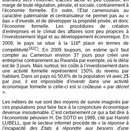
marge de toute régulation, pénale, et sociale, contrairement à
l'économie formelle. En outre, l'État camerounais au
caractère paternaliste et centralisateur ne permet pas au
«
bas »
d'investir, et de développer la propriété privée, et donc
l'économie formelle. Les procédures de création
d'entreprises et le climat des affaires sont peu propices à
l'investissement légal et au développement économique. En
e
2009, le pays se situe à la 116
place en termes de
162
(
*
)
compétitivité
. En 2009 toujours, on estime qu'il faut
compter au Cameroun environ 37 jours pour créer une
entreprise contrairement au Rwanda par exemple, où le délai
est de 3 jours. Mais surtout, les coûts à l'investissement dans
une activité formelle représentent 150% du revenu par
habitant. Dans un pays où 50,6% de la population vit avec 2$
par jour, il est impossible d'investir dans une activité
économique formelle si celle-ci est si coûteuse
« par décret
»
.
Les métiers de rue sont des moyens de survie imaginés par
ces populations pour faire face à la conjoncture économique
devenue insoutenable. C'est certainement ce qui a fait dire à
l'économiste péruvien H. De SOTO en 1989, cité par Harold
LUBELL, que le secteur informel procède de
« la réponse à
l'incapacité des Etats à répondre aux besoins d'une