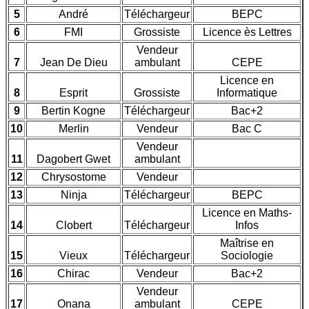
5
André
Téléchargeur
BEPC
6
FMI
Grossiste
Licence ès Lettres
Vendeur
7
Jean De Dieu
ambulant
CEPE
Licence en
8
Esprit
Grossiste
Informatique
9
Bertin Kogne
Téléchargeur
Bac+2
10
Merlin
Vendeur
Bac C
Vendeur
11
Dagobert Gwet
ambulant
12
Chrysostome
Vendeur
13
Ninja
Téléchargeur
BEPC
Licence en Maths-
14
Clobert
Téléchargeur
Infos
Maîtrise en
15
Vieux
Téléchargeur
Sociologie
16
Chirac
Vendeur
Bac+2
Vendeur
17
Onana
ambulant
CEPE