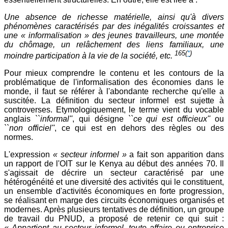
Une absence de richesse matérielle, ainsi qu'à divers
phénomènes caractérisés par des inégalités croissantes et
une « informalisation » des jeunes travailleurs, une montée
du chômage, un relâchement des liens familiaux, une
165
(
*
)
moindre participation à la vie de la société, etc.
Pour mieux comprendre le contenu et les contours de la
problématique de l'informalisation des économies dans le
monde, il faut se référer à l'abondante recherche qu'elle a
suscitée. La définition du secteur informel est sujette à
controverses. Etymologiquement, le terme vient du vocable
anglais
``informal''
, qui désigne
``ce qui est officieux''
ou
``non officiel''
, ce qui est en dehors des règles ou des
normes.
L'expression
« secteur informel »
a fait son apparition dans
un rapport de l'OIT sur le Kenya au début des années 70. Il
s'agissait de décrire un secteur caractérisé par une
hétérogénéité et une diversité des activités qui le constituent,
un ensemble d'activités économiques en forte progression,
se réalisant en marge des circuits économiques organisés et
modernes. Après plusieurs tentatives de définition, un groupe
de travail du PNUD, a proposé de retenir ce qui suit :
« Appartient au secteur informel, toute affaire ou entreprise