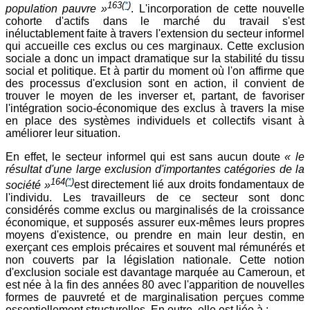
163
(
*
)
population pauvre »
. L'incorporation de cette nouvelle
cohorte d'actifs dans le marché du travail s'est
inéluctablement faite à travers l'extension du secteur informel
qui accueille ces exclus ou ces marginaux. Cette exclusion
sociale a donc un impact dramatique sur la stabilité du tissu
social et politique. Et à partir du moment où l'on affirme que
des processus d'exclusion sont en action, il convient de
trouver le moyen de les inverser et, partant, de favoriser
l'intégration socio-économique des exclus à travers la mise
en place des systèmes individuels et collectifs visant à
améliorer leur situation.
En effet, le secteur informel qui est sans aucun doute
« le
résultat d'une large exclusion d'importantes catégories de la
164
(
*
)
société »
est directement lié aux droits fondamentaux de
l'individu. Les travailleurs de ce secteur sont donc
considérés comme exclus ou marginalisés de la croissance
économique, et supposés assurer eux-mêmes leurs propres
moyens d'existence, ou prendre en main leur destin, en
exerçant ces emplois précaires et souvent mal rémunérés et
non couverts par la législation nationale. Cette notion
d'exclusion sociale est davantage marquée au Cameroun, et
est née à la fin des années 80 avec l'apparition de nouvelles
formes de pauvreté et de marginalisation perçues comme
essentiellement structurelles. En outre, elle est liée à :