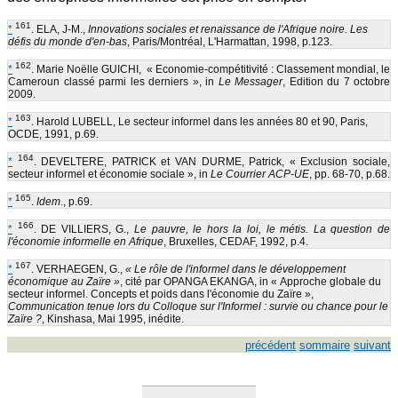
161
*
. ELA, J-M.,
Innovations sociales et renaissance de l'Afrique noire. Les
défis du monde d'en-bas
, Paris/Montréal, L'Harmattan, 1998, p.123.
162
*
. Marie Noëlle GUICHI, « Economie-compétitivité : Classement mondial, le
Cameroun classé parmi les derniers », in
Le Messager
, Edition du 7 octobre
2009.
163
*
. Harold LUBELL, Le secteur informel dans les années 80 et 90, Paris,
OCDE, 1991, p.69.
164
*
. DEVELTERE, PATRICK et VAN DURME, Patrick, « Exclusion sociale,
secteur informel et économie sociale », in
Le Courrier ACP-UE
, pp. 68-70, p.68.
165
*
.
Idem
., p.69.
166
*
. DE VILLIERS, G.,
Le pauvre, le hors la loi, le métis. La question de
l'économie informelle en Afrique
, Bruxelles, CEDAF, 1992, p.4.
167
*
. VERHAEGEN, G.,
« Le rôle de l'informel dans le développement
économique au Zaïre »
, cité par OPANGA EKANGA, in « Approche globale du
secteur informel. Concepts et poids dans l'économie du Zaïre »,
Communication tenue lors du Colloque sur l'Informel : survie ou chance pour le
Zaïre ?
, Kinshasa, Mai 1995, inédite.
précédent
sommaire
suivant