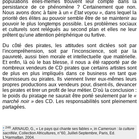
populations elles-mêmes trouvent leur compte dans la
persistance de ce phénomène ? Certainement que non.
Nous avons donc à faire à un
« Etat voyou »
, dans lequel la
priorité des élites au pouvoir semble être de se maintenir au
pouvoir le plus longtemps possible. Les problèmes sociaux
et culturels sont relégués au second plan et elles ne leur
prêtent qu'une attention périphérique ou furtive.
Du côté des pirates, les attitudes sont dictées soit par
l'incompréhension, soit par l'inconscience, soit par la
pauvreté, aussi bien morale et intellectuelle que matérielle.
Et enfin, là où le bas blesse, il nous a été rapporté par de
nombreux vendeurs de CD pirates que certains artistes sont
de plus en plus impliqués dans ce business en tant que
fournisseurs ou pirates. Ils viennent livrer eux-mêmes leurs
propres productions aux vendeurs pour, disent-ils, devancer
les pirates et tirer un profit de leur métier. D'où la conclusion :
le poids du piratage ne saurait être porté seulement par le
«
marché noir »
des CD. Les responsabilités sont pleinement
partagées.
246
*
. ARNAUD, G., « Le pays qui chante ses fables », in
Cameroun : la culture
sacrifiée
, Collection Africultures, n°60, Juillet-Septembre, Paris, Ed.
L'Harmattan, 2004.