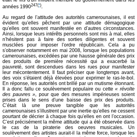
247
(
*
)
années 1990
.
Au regard de l'attitude des autorités camerounaises, il est
évident qu'elles pêchent par une attitude démagogique
qu'elles ont souvent manifestée en d'autres circonstances.
Ainsi, lorsque leurs intérêts personnels sont mis à mal, elles
n'hésitent pas à faire des sorties diligentes et souvent
musclées pour imposer l'ordre républicain. Cela a pu
s'observer notamment en mai 2008, lorsque les populations
camerounaises, excédées par une hausse générale des prix
des produits de première nécessité qui a exacerbé la
pauvreté, sont descendues dans les rues pour manifester
leur mécontentement. Il faut préciser que longtemps avant,
des voix s'étaient déjà élevées pour exprimer le ras-le-bol.
En réponse, les autorités ont brillé par un mutisme étonnant.
Il a donc fallu ce soulèvement populaire ou cette
« révolte
des pauvres »
, pour que des mesures impérieuses soient
prises dans le sens d'une baisse des prix des produits.
C'était là une preuve tangible que les autorités
camerounaises s'illustrent par une inertie qu'elles ne cessent
pourtant de décrier à chaque fois qu'elles en ont l'occasion.
C'est précisément la même attitude qui a été observée dans
le cas de la piraterie des oeuvres musicales. Un
soulèvement des artistes aurait-il la même force, lorsque les