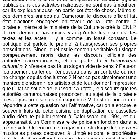
publics dans ces activités mafieuses ne sont pas à négliger,
car ils expliquent aussi en partie cet état de chose. Même si
ces dernières années au Cameroun le discours officiel fait
état d'actions engagées en faveur de la lutte contre la
piraterie, même si le ministère de la Culture a créé la CNLP,
il n'en demeure pas moins vrai qu'entre les discours, les
textes et les actes, il y a comme un fossé constant. Le
politique est parfois le premier à transgresser ses propres
prescriptions. Sinon, quel est le contenu véritable du slogan
pompeusement repris dans les discours officiels des
autorités camerounaises, et qui parle du
« Renouveau
culturel »
? N'est-ce pas là un slogan vide de sens ? Peut-on
logiquement parler de Renouveau dans un contexte où rien
ne change depuis des lustres ? N'est-ce pas simplement une
manière d'endormir les artistes et de leur donner l'impression
que l'Etat se soucie de leur sort ? Au total, le discours que les
autorités camerounaises prononcent au sujet de la piraterie
n'est-il pas un discours démagogique ? Il est de bon ton de
répondre à cette question par l'affirmative, car on a encore le
souvenir frais de cette cuisine de duplication de cassettes
audio détruite publiquement à Bafoussam en 1994, et qui
appartenait à un Commissaire de police en fonction dans la
même ville. Ou encore ce magasin de stockage des oeuvres
musicales pirates découvert à Limbé et dont le propriétaire
était le fils d'un influent membre du gouvernement dans les