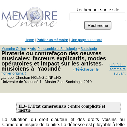
Rechercher sur le site:
Home
|
Publier un mémoire
|
Une page au hasard
Memoire Online
>
Arts, Philosophie et Sociologie
>
Sociologie
Piraterie ou contrefaçon des oeuvres
musicales: facteurs explicatifs, modes
opératoires et impact sur les artistes-
précédent
musiciens à Yaoundé
sommaire
( Télécharger le
suivant
fichier original )
par
Joel Christian NKENG à NKENG
Université de Yaoundé 1 - Master 2 en Sociologie 2010
II.3- L'Etat camerounais : entre complicité et
inertie
La situation du droit d'auteur et des droits voisins au
Cameroun inspire de la pitié. La détresse est pitoyable à telle