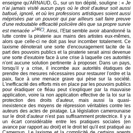
enseigne qu'ARNAUD, G., sur un ton dépité, souligne : «
Je
n'ai jamais visité aucun pays où le droit d'auteur soit aussi
bafoué, ignoré, et où les professions artistiques soient aussi
méprisées par un pouvoir qui par ailleurs sait faire preuve
d'une redoutable efficacité policière dès que sa propre survie
246
(
*
)
est menacée »
. Ainsi, l'Etat semble avoir abandonné la
lutte contre la piraterie aux mains des artistes eux-mêmes,
alors que celle-ci ne doit pas leur incomber totalement. Ce
laxisme dénoterait une sorte d'encouragement tacite de la
part des pouvoirs publics et la piraterie serait ainsi devenue
une sorte d'exutoire face à une crise à laquelle ces autorités
n'ont aucune solution pertinente à proposer. Dans un pays,
lorsqu'il y a crise, il incombe aux autorités étatiques de
prendre des mesures nécessaires pour restaurer l'ordre et la
paix, face à une menace grave qui pèse sur la société.
L'inefficacité des efforts mis en place par les pouvoirs publics
pour éradiquer ce fléau peut s'expliquer par la mauvaise
application, voire la non application effective de la loi sur la
protection des droits d'auteur, mais aussi la quasi-
inexistence des moyens de répression véritables contre les
auteurs des actes de piratage. La législation camerounaise
sur le droit d'auteur n'est pas suffisamment protectrice. Il y a
un écart considérable entre les pratiques sociales (en
avance par rapport au droit) et le droit tel qu'il est pratiqué au
Cameroun. Le laxisme et la complicité de certains agents