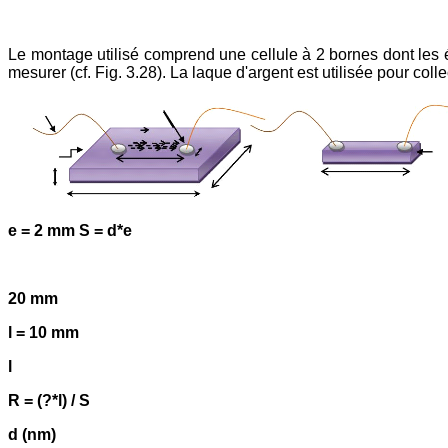
Le montage utilisé comprend une cellule à 2 bornes dont les éle
mesurer (cf. Fig. 3.28). La laque d'argent est utilisée pour col
e = 2 mm S = d*e
20 mm
l = 10 mm
l
R = (?*l) / S
d (nm)