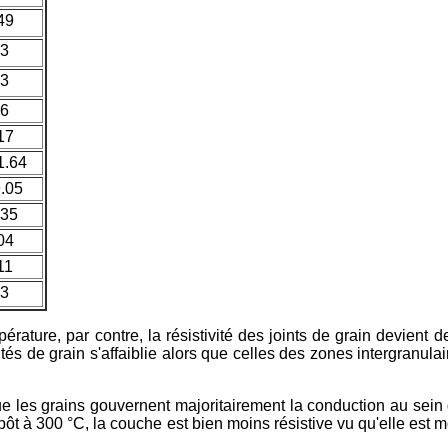
49
.3
.3
.6
17
1.64
.05
.35
04
11
.3
érature, par contre, la résistivité des joints de grain devient
ités de grain s'affaiblie alors que celles des zones intergranulai
 les grains gouvernent majoritairement la conduction au sein 
t à 300 °C, la couche est bien moins résistive vu qu'elle est m