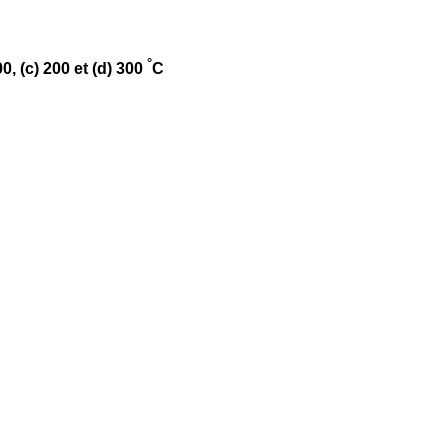
°
, (c) 200 et (d) 300
C