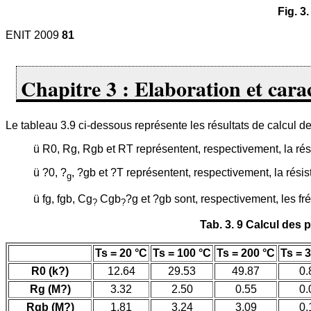
Fig. 3
ENIT 2009
81
Chapitre 3 : Elaboration et cara
Le tableau 3.9 ci-dessous représente les résultats de calcul d
ü R0, Rg, Rgb et RT représentent, respectivement, la rési
ü ?0, ?
, ?gb et ?T représentent, respectivement, la résist
g
ü fg, fgb, Cg
Cgb
?g et ?gb sont, respectivement, les fr
?
?
Tab. 3. 9 Calcul des 
Ts = 20 °C
Ts = 100 °C
Ts = 200 °C
Ts = 
R0 (k?)
12.64
29.53
49.87
0.
Rg (M?)
3.32
2.50
0.55
0.
Rgb (M?)
1.81
3.24
3.09
0.