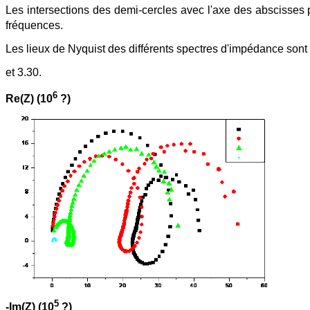
Les intersections des demi-cercles avec l'axe des abscisses p
fréquences.
Les lieux de Nyquist des différents spectres d'impédance sont
et 3.30.
6
Re(Z) (10
?)
5
-Im(Z) (10
?)