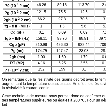
-4
46.26
89.18
113.70
2.
?0 (10
?.cm)
-2
121.5
75.5
12.5
0
?g (10
?.cm)
-2
66.2
97.8
70.5
3
?gb (10
?.cm)
fg = fHF (MHz)
1
1.3
5.6
5
Cg (pF)
0.1
0.09
0.09
7.
fgb = fBF (Hz)
158.11
99.76
88.91
397
Cgb (pF)
310.98
436.30
922.44
709
?g (ns)
174.75
127.47
28.08
28
?gb (ms)
1.00
1.60
1.79
0.
RT (M?)
4.16
5.25
3.55
0.
-2
152
159
81
3
?T (10
?.cm)
On remarque que la résistivité des grains décroît avec la temp
augmentant la température des substrats. En effet, les résistiv
la résistivité à courant continu.
Cette technique de mesure nous permet donc de confirmer que
des températures supérieures ou égales à 200 °C. Pour un dépô
fait