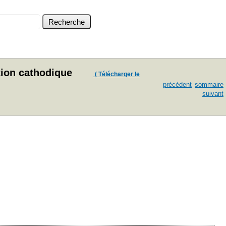
tion cathodique
( Télécharger le
précédent
sommaire
suivant