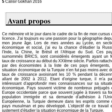
5
Calisir Gokhan 2016
Avant propos
Ce mémoire vit le jour dans le cadre de la fin de mon cursus
licence. J'ai toujours eu une passion pour la géographie dep
mon jeune âge. Lors de mes années au Lycée, en secti
économique et social, j'ai eu la chance d'étudier la Russi
l'Inde, la Chine, le Brésil et l'Afrique du Sud. Ces pay
surnommés BRICS, sont considérés émergents ayant un fo
taux de croissance au début du XXIème siècle. Parfois rattac
par des économistes à la liste de ces pays émergents, 
situation économique de la Turquie n'en fut pas moins avec 
taux de croissance avoisinant les 10 % pendant la décenn
allant de 2002 à 2012. Etant d'origine turque, il m'a pa
intéressant d'approfondir mes connaissances sur sa situati
économique. Pays souvent victime de nombreux préjugés 
Europe occidentale parce que souvent jugée à travers sa fo
population immigrée et sa demande d'adhésion à l'Uni
Européenne, la Turquie demeure dans les esprits comme 
pays musulman et peu développé. L'objectif de ce travail e
justement d'étudier la situation économique de la Turquie.