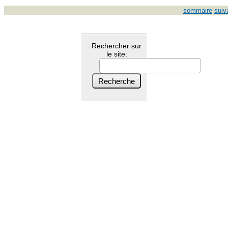
sommaire
suiv
Rechercher sur
le site: