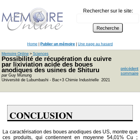
Rechercher sur le site:
Home
|
Publier un mémoire
|
Une page au hasard
Memoire Online
>
Sciences
Possibilité de récupération du cuivre
par lixiviation acide des boues
précédent
anodiques des usines de Shituru
sommaire
par
Guy Munung
Université de Lubumbashi - Bac+3 Chimie Industrielle 2021
CONCLUSION
La caractérisation des boues anodiques des US, montre que
ces produits, qui contiennent en moyenne 54,01% Cu ;