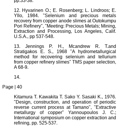
pp.33-38.
12. Hyvarinen O.; E. Rosenberg; L. Lindroos; E.
Yllo, 1984. "Selenium and precious metals
recovery from copper anode slimes at Outokumpu
Pori Refinery", "Meeting: Precious Metals; Mining,
Extraction and Processing, Los Angeles, Calif.
U.S.A., pp 537-548.
13. Jennings P. H., Mcandrew R. T.and
Stratigakos E. S., 1968 "A hydrometallurgical
method for recovering selenium and tellurium
from copper refinery slimes" TMS paper selection,
A 68-9.
14.
Page | 40
Kitamura T. Kawakita T. Sako Y. Sasaki K., 1976.
"Design, construction, and operation of periodic
reverse current process at Tamano", "Extractive
metallurgy of copper" Yannoupoulos J. C.;
International symposium on copper extraction and
refining, pp. 525-537.