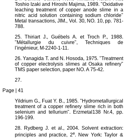
Toshio Izaki and Hiroshi Majima, 1989. "Oxidative
leaching treatment of copper anode slime in a
nitric acid solution containing sodium chloride"
Metal transactions, JIM., Vol. 30, NO. 10, pp. 781-
788.
25. Thiriart J., Guébels A. et Troch P., 1988.
"Métallurgie du cuivre", Techniques de
l'ingénieur, M-2240-1-11.
26. Yanagida T. and N. Hosoda, 1975. "Treatment
of copper electrolysis slimes at Osaka refinery"
TMS paper selection, paper NO. A 75-42.
27.
Page | 41
Yildrium G., Fuat Y. B., 1985. "Hydrometallurgical
treatment of a copper refinery slime rich in both
selenium and tellurium". Erzmetal138 Nr.4, pp.
196-199.
28. Rydberg J. et al., 2004. Solvent extraction:
e
principles and practice, 2
. New York: Taylor &