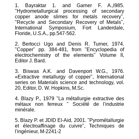
1. Bayraktar 1. and Garner F. A.,l985.
"Hydrometallurgical processing of secondary
copper anode slimes for metals recovery",
"Recycle and Secondary Recovery of Metals",
International Symposium, Fort Landerdale,
Floride, U.S.A., pp.547-562.
2. Bertocci Ugo and Denis R. Turner, 1974.
"Copper" pp. 384-481, from "Encyclopedia of
electrochemistry of the elements" Volume II,
Editor J. Bard.
3. Biswas A.K. and Davenport W.G., 1976.
«Extractive metallurgy of copper", International
series on Materials science and technology, vol.
20, Editor, D. W. Hopkins, M.Sc.
4. Blazy P., 1979 "La métallurgie extractive des
métaux non ferreux " Société de l'industrie
minérale.
5. Blazy P. et JDID El-Aid, 2001. "Pyrométallurgie
et électroaffinage du cuivre", Techniques de
l'ingénieur, M-2241-2