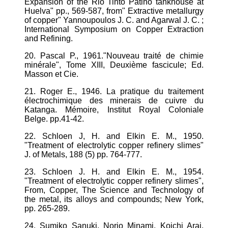
Expansion of the Rio Tinto Patino tankhouse at
Huelva" pp., 569-587, from" Extractive metallurgy
of copper" Yannoupoulos J. C. and Agarwal J. C. ;
International Symposium on Copper Extraction
and Refining.
20. Pascal P., 1961."Nouveau traité de chimie
minérale", Tome XIII, Deuxième fascicule; Ed.
Masson et Cie.
21. Roger E., 1946. La pratique du traitement
électrochimique des minerais de cuivre du
Katanga. Mémoire, Institut Royal Coloniale
Belge. pp.41-42.
22. Schloen J, H. and Elkin E. M., 1950.
"Treatment of electrolytic copper refinery slimes"
J. of Metals, 188 (5) pp. 764-777.
23. Schloen J. H. and Elkin E. M., 1954.
"Treatment of electrolytic copper refinery slimes",
From, Copper, The Science and Technology of
the metal, its alloys and compounds; New York,
pp. 265-289.
24. Sumiko Sanuki, Norio Minami, Koichi Arai,