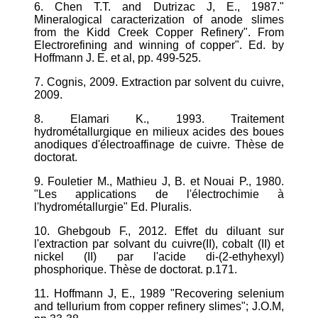
6. Chen T.T. and Dutrizac J, E., 1987."
Mineralogical caracterization of anode slimes
from the Kidd Creek Copper Refinery". From
Electrorefining and winning of copper". Ed. by
Hoffmann J. E. et al, pp. 499-525.
7. Cognis, 2009. Extraction par solvent du cuivre,
2009.
8. Elamari K., 1993. Traitement
hydrométallurgique en milieux acides des boues
anodiques d'électroaffinage de cuivre. Thèse de
doctorat.
9. Fouletier M., Mathieu J, B. et Nouai P., 1980.
"Les applications de l'électrochimie à
l'hydrométallurgie" Ed. Pluralis.
10. Ghebgoub F., 2012. Effet du diluant sur
l'extraction par solvant du cuivre(II), cobalt (II) et
nickel (II) par l'acide di-(2-ethyhexyl)
phosphorique. Thèse de doctorat. p.171.
11. Hoffmann J, E., 1989 "Recovering selenium
and tellurium from copper refinery slimes"; J.O.M,