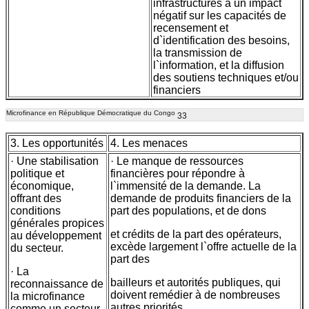
infrastructures a un impact
négatif sur les capacités de
recensement et
d`identification des besoins,
la transmission de
l`information, et la diffusion
des soutiens techniques et/ou
financiers
Microfinance en République Démocratique du Congo
33
3. Les opportunités
4. Les menaces
· Une stabilisation
· Le manque de ressources
politique et
financières pour répondre à
économique,
l`immensité de la demande. La
offrant des
demande de produits financiers de la
conditions
part des populations, et de dons
générales propices
et crédits de la part des opérateurs,
au développement
excède largement l`offre actuelle de la
du secteur.
part des
· La
bailleurs et autorités publiques, qui
reconnaissance de
doivent remédier à de nombreuses
la microfinance
autres priorités.
comme un secteur