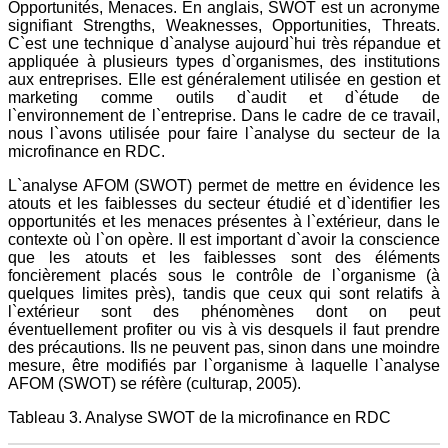
Opportunités, Menaces. En anglais, SWOT est un acronyme
signifiant Strengths, Weaknesses, Opportunities, Threats.
C`est une technique d`analyse aujourd`hui très répandue et
appliquée à plusieurs types d`organismes, des institutions
aux entreprises. Elle est généralement utilisée en gestion et
marketing comme outils d`audit et d`étude de
l`environnement de l`entreprise. Dans le cadre de ce travail,
nous l`avons utilisée pour faire l`analyse du secteur de la
microfinance en RDC.
L`analyse AFOM (SWOT) permet de mettre en évidence les
atouts et les faiblesses du secteur étudié et d`identifier les
opportunités et les menaces présentes à l`extérieur, dans le
contexte où l`on opère. Il est important d`avoir la conscience
que les atouts et les faiblesses sont des éléments
foncièrement placés sous le contrôle de l`organisme (à
quelques limites près), tandis que ceux qui sont relatifs à
l`extérieur sont des phénomènes dont on peut
éventuellement profiter ou vis à vis desquels il faut prendre
des précautions. Ils ne peuvent pas, sinon dans une moindre
mesure, être modifiés par l`organisme à laquelle l`analyse
AFOM (SWOT) se réfère (culturap, 2005).
Tableau 3. Analyse SWOT de la microfinance en RDC