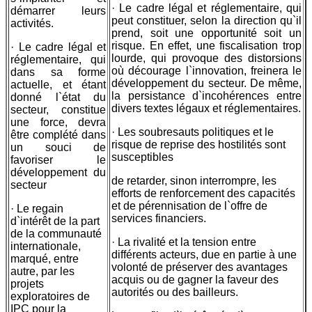
· Le cadre légal et réglementaire, qui
démarrer leurs
peut constituer, selon la direction qu`il
activités.
prend, soit une opportunité soit un
risque. En effet, une fiscalisation trop
· Le cadre légal et
lourde, qui provoque des distorsions
réglementaire, qui
où décourage l`innovation, freinera le
dans sa forme
développement du secteur. De même,
actuelle, et étant
la persistance d`incohérences entre
donné l`état du
divers textes légaux et réglementaires.
secteur, constitue
une force, devra
· Les soubresauts politiques et le
être complété dans
risque de reprise des hostilités sont
un souci de
susceptibles
favoriser le
développement du
de retarder, sinon interrompre, les
secteur
efforts de renforcement des capacités
et de pérennisation de l`offre de
· Le regain
services financiers.
d`intérêt de la part
de la communauté
· La rivalité et la tension entre
internationale,
différents acteurs, due en partie à une
marqué, entre
volonté de préserver des avantages
autre, par les
acquis ou de gagner la faveur des
projets
autorités ou des bailleurs.
exploratoires de
IPC pour la