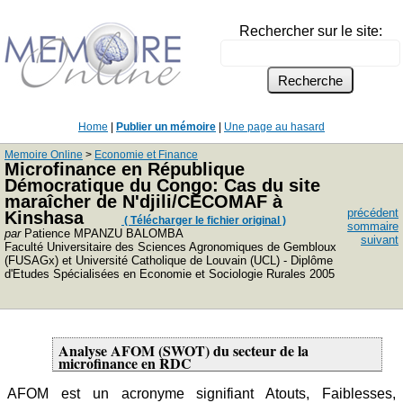
Rechercher sur le site:
Home
|
Publier un mémoire
|
Une page au hasard
Memoire Online
>
Economie et Finance
Microfinance en République
Démocratique du Congo: Cas du site
maraîcher de N'djili/CECOMAF à
précédent
Kinshasa
( Télécharger le fichier original )
sommaire
par
Patience MPANZU BALOMBA
suivant
Faculté Universitaire des Sciences Agronomiques de Gembloux
(FUSAGx) et Université Catholique de Louvain (UCL) - Diplôme
d'Etudes Spécialisées en Economie et Sociologie Rurales 2005
Analyse AFOM (SWOT) du secteur de la
microfinance en RDC
AFOM est un acronyme signifiant Atouts, Faiblesses,