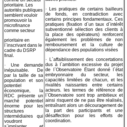
prioritaire. Les
· Les pratiques de certains bailleurs
autorités publiques
de fonds, en contradiction avec
semblent vouloir
certains principes fondamentaux. Ces
promouvoir la
pratiques (fixation d`un taux d`intérêt
microfinance
subventionné sélection des clients à
comme secteur
la place des opérateurs) renforcent
également les problèmes de non
prioritaire en
remboursement et la culture de
l`inscrivant dans le
dépendance des populations visées
cadre du DSRP
final.
· L`affaiblissement des concertations
dus à l`ambition excessive du projet
· Une demande
de l`Observatoire Étant donné l`état
inépuisable. De
embryonnaire du secteur, les
par la taille de sa
capacités limitées de chacun, et les
population et son
rivalités naissantes entre certains
potentiel
acteurs. les termes de référence de
économique, la
l`Observatoire sont trop ambitieux et
RDC présente un
ainsi risquent de ne pas être réalisés,
marché potentiel
entraînant alors un découragement de
énorme pour les
la part des participants et une
structures
désaffection pour les efforts de
intermédiaires qui
coordination.
voudront
s`implanter et