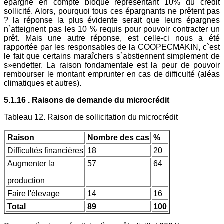
épargne en compte bloqué représentant 10% du crédit
sollicité. Alors, pourquoi tous ces épargnants ne prêtent pas
? la réponse la plus évidente serait que leurs épargnes
n`atteignent pas les 10 % requis pour pouvoir contracter un
prêt. Mais une autre réponse, est celle-ci nous a été
rapportée par les responsables de la COOPECMAKIN, c`est
le fait que certains maraîchers s`abstiennent simplement de
s»endetter. La raison fondamentale est la peur de pouvoir
rembourser le montant emprunter en cas de difficulté (aléas
climatiques et autres).
5.1.16 . Raisons de demande du microcrédit
Tableau 12. Raison de sollicitation du microcrédit
Raison
Nombre des cas
%
Difficultés financières
18
20
Augmenter la
57
64
production
Faire l'élevage
14
16
Total
89
100