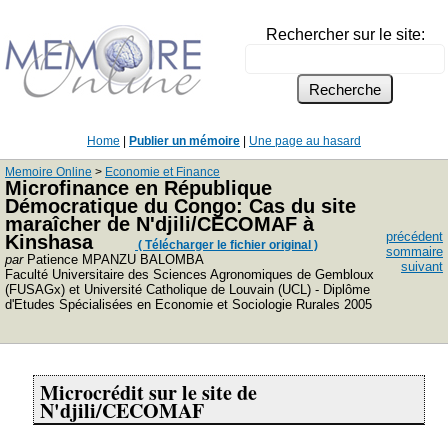
Rechercher sur le site:
Home
|
Publier un mémoire
|
Une page au hasard
Memoire Online
>
Economie et Finance
Microfinance en République
Démocratique du Congo: Cas du site
maraîcher de N'djili/CECOMAF à
précédent
Kinshasa
( Télécharger le fichier original )
sommaire
par
Patience MPANZU BALOMBA
suivant
Faculté Universitaire des Sciences Agronomiques de Gembloux
(FUSAGx) et Université Catholique de Louvain (UCL) - Diplôme
d'Etudes Spécialisées en Economie et Sociologie Rurales 2005
Microcrédit sur le site de
N'djili/CECOMAF