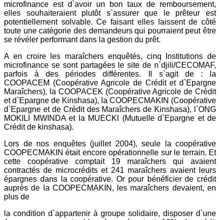
microfinance est d`avoir un bon taux de remboursement,
elles souhaiteraient plutôt s`assurer que le prêteur est
potentiellement solvable. Ce faisant elles laissent de côté
toute une catégorie des demandeurs qui pourraient peut être
se révéler performant dans la gestion du prêt.
A en croire les maraîchers enquêtés, cinq Institutions de
microfinance se sont partagées le site de n`djili/CECOMAF,
parfois à des périodes différentes. Il s`agit de : la
COOPACEM (Coopérative Agricole de Crédit et d`Epargne
Maraîchers), la COOPACEK (Coopérative Agricole de Crédit
et d`Epargne de Kinshasa), la COOPECMAKIN (Coopérative
d`Epargne et de Crédit des Maraîchers de Kinshasa), l`ONG
MOKILI MWINDA et la MUECKI (Mutuelle d`Epargne et de
Crédit de kinshasa).
Lors de nos enquêtes (juillet 2004), seule la coopérative
COOPECMAKIN était encore opérationnelle sur le terrain. Et
cette coopérative comptait 19 maraîchers qui avaient
contractés de microcrédits et 241 maraîchers avaient leurs
épargnes dans la coopérative. Or pour bénéficier de crédit
auprès de la COOPECMAKIN, les maraîchers devaient, en
plus de
la condition d`appartenir à groupe solidaire, disposer d`une