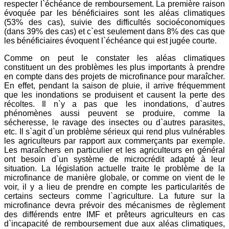
respecter l`échéance de remboursement. La première raison
évoquée par les bénéficiaires sont les aléas climatiques
(53% des cas), suivie des difficultés socioéconomiques
(dans 39% des cas) et c`est seulement dans 8% des cas que
les bénéficiaires évoquent l`échéance qui est jugée courte.
Comme on peut le constater les aléas climatiques
constituent un des problèmes les plus importants à prendre
en compte dans des projets de microfinance pour maraîcher.
En effet, pendant la saison de pluie, il arrive fréquemment
que les inondations se produisent et causent la perte des
récoltes. Il n`y a pas que les inondations, d`autres
phénomènes aussi peuvent se produire, comme la
sécheresse, le ravage des insectes ou d`autres parasites,
etc. Il s`agit d`un problème sérieux qui rend plus vulnérables
les agriculteurs par rapport aux commerçants par exemple.
Les maraîchers en particulier et les agriculteurs en général
ont besoin d`un système de microcrédit adapté à leur
situation. La législation actuelle traite le problème de la
microfinance de manière globale, or comme on vient de le
voir, il y a lieu de prendre en compte les particularités de
certains secteurs comme l`agriculture. La future sur la
microfinance devra prévoir des mécanismes de règlement
des différends entre IMF et prêteurs agriculteurs en cas
d`incapacité de remboursement due aux aléas climatiques,