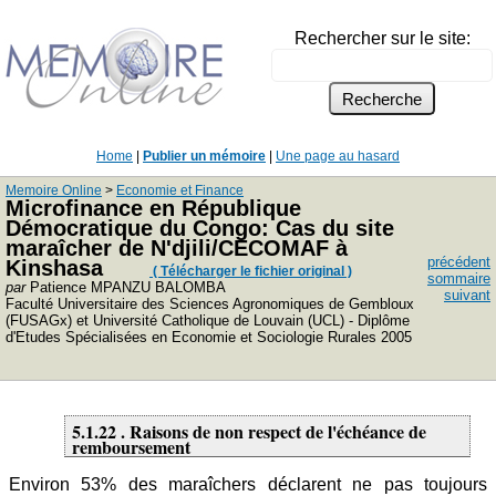
Rechercher sur le site:
Home
|
Publier un mémoire
|
Une page au hasard
Memoire Online
>
Economie et Finance
Microfinance en République
Démocratique du Congo: Cas du site
maraîcher de N'djili/CECOMAF à
précédent
Kinshasa
( Télécharger le fichier original )
sommaire
par
Patience MPANZU BALOMBA
suivant
Faculté Universitaire des Sciences Agronomiques de Gembloux
(FUSAGx) et Université Catholique de Louvain (UCL) - Diplôme
d'Etudes Spécialisées en Economie et Sociologie Rurales 2005
5.1.22 . Raisons de non respect de l'échéance de
remboursement
Environ 53% des maraîchers déclarent ne pas toujours