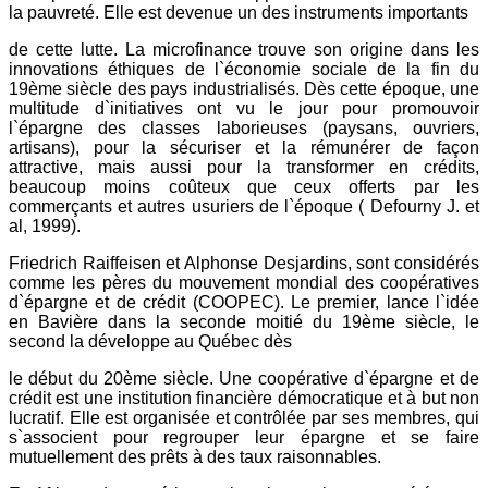
la pauvreté. Elle est devenue un des instruments importants
de cette lutte. La microfinance trouve son origine dans les
innovations éthiques de l`économie sociale de la fin du
19ème siècle des pays industrialisés. Dès cette époque, une
multitude d`initiatives ont vu le jour pour promouvoir
l`épargne des classes laborieuses (paysans, ouvriers,
artisans), pour la sécuriser et la rémunérer de façon
attractive, mais aussi pour la transformer en crédits,
beaucoup moins coûteux que ceux offerts par les
commerçants et autres usuriers de l`époque ( Defourny J. et
al, 1999).
Friedrich Raiffeisen et Alphonse Desjardins, sont considérés
comme les pères du mouvement mondial des coopératives
d`épargne et de crédit (COOPEC). Le premier, lance l`idée
en Bavière dans la seconde moitié du 19ème siècle, le
second la développe au Québec dès
le début du 20ème siècle. Une coopérative d`épargne et de
crédit est une institution financière démocratique et à but non
lucratif. Elle est organisée et contrôlée par ses membres, qui
s`associent pour regrouper leur épargne et se faire
mutuellement des prêts à des taux raisonnables.