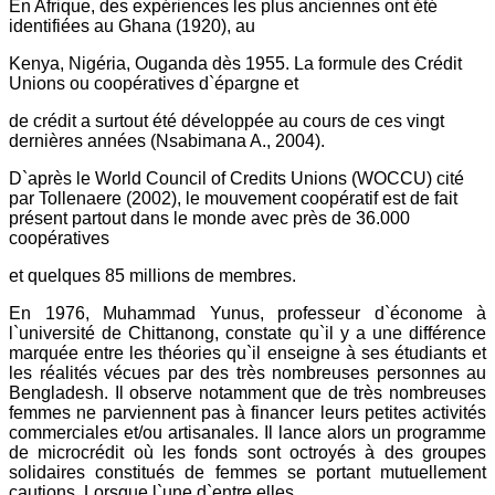
En Afrique, des expériences les plus anciennes ont été
identifiées au Ghana (1920), au
Kenya, Nigéria, Ouganda dès 1955. La formule des Crédit
Unions ou coopératives d`épargne et
de crédit a surtout été développée au cours de ces vingt
dernières années (Nsabimana A., 2004).
D`après le World Council of Credits Unions (WOCCU) cité
par Tollenaere (2002), le mouvement coopératif est de fait
présent partout dans le monde avec près de 36.000
coopératives
et quelques 85 millions de membres.
En 1976, Muhammad Yunus, professeur d`économe à
l`université de Chittanong, constate qu`il y a une différence
marquée entre les théories qu`il enseigne à ses étudiants et
les réalités vécues par des très nombreuses personnes au
Bengladesh. Il observe notamment que de très nombreuses
femmes ne parviennent pas à financer leurs petites activités
commerciales et/ou artisanales. Il lance alors un programme
de microcrédit où les fonds sont octroyés à des groupes
solidaires constitués de femmes se portant mutuellement
cautions. Lorsque l`une d`entre elles