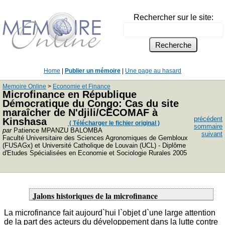
Rechercher sur le site:
Home
|
Publier un mémoire
|
Une page au hasard
Memoire Online
>
Economie et Finance
Microfinance en République
Démocratique du Congo: Cas du site
maraîcher de N'djili/CECOMAF à
précédent
Kinshasa
( Télécharger le fichier original )
sommaire
par
Patience MPANZU BALOMBA
suivant
Faculté Universitaire des Sciences Agronomiques de Gembloux
(FUSAGx) et Université Catholique de Louvain (UCL) - Diplôme
d'Etudes Spécialisées en Economie et Sociologie Rurales 2005
Jalons historiques de la microfinance
La microfinance fait aujourd`hui l`objet d`une large attention
de la part des acteurs du développement dans la lutte contre