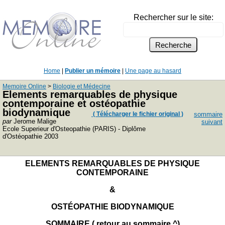
Rechercher sur le site:
Home
|
Publier un mémoire
|
Une page au hasard
Memoire Online
>
Biologie et Médecine
Elements remarquables de physique
contemporaine et ostéopathie
biodynamique
( Télécharger le fichier original )
sommaire
par
Jerome Malige
suivant
Ecole Superieur d'Osteopathie (PARIS) - Diplôme
d'Ostéopathie 2003
ELEMENTS REMARQUABLES DE PHYSIQUE
CONTEMPORAINE
&
OSTÉOPATHIE BIODYNAMIQUE
SOMMAIRE
( retour au sommaire ^)