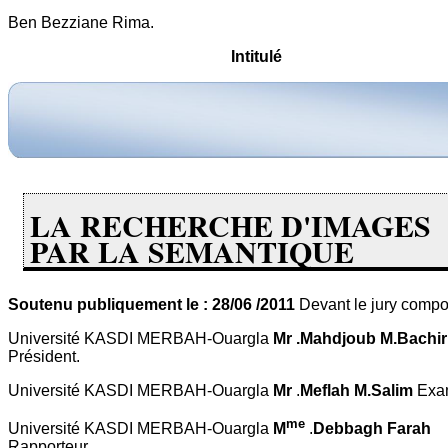
Ben Bezziane Rima.
Intitulé
LA RECHERCHE D'IMAGES
PAR LA SEMANTIQUE
Soutenu publiquement le : 28/06 /2011
Devant le jury compo
Université KASDI MERBAH-Ouargla
Mr .Mahdjoub M.Bachir
Président.
Université KASDI MERBAH-Ouargla
Mr
.
Meflah M.Salim
Exa
me
Université KASDI MERBAH-Ouargla
M
.
Debbagh Farah
Rapporteur
.