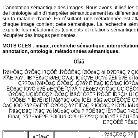
L'annotation sémantique des images. Nous avons utilisé les 
de l'ontologie afin d'interpréter sémantiquement les différent
sur la maladie d'acné. En résultant, une métadonnée est at
chaque image contient cette sémantique. La recherche sém
exploite les métadonnées (concepts et relations sémantique)
récupérer des images pertinentes.
MOTS CLES : image, recherche sémantique, interprétation
annotation, ontologie, métadonnées sémantiques.
ÕÎáã
Í?ðÞÔäÇ Ó?ÕäÇ ìßÇÔÊ .Í?ÔÔËäÇ ÍØÔóáÇ òí Ð?Ð?äÇ ? Çí
?ÏÄÊ ?ú? . ÌÏÐ?ÊðäÇ ØÆÇÓ?äÇ ÎÇóÇ?Ê ÚÇ?ó åÊÎí ò?Ê òí Íð?
Ç??Ðä Í?ðÞÔäÇ Ó?ÕäÇ .Ç?õ? ËÍËäÇ ÏÇÔðäÇ ÌÓ?Õä
ÊÓðäÇ ÌÓ?Õ ò?Ê øÊÇÔÊ ÏÇÌ?Å ? ãËðÊ? Ó?ÕäÇ ÚÇÌÔÊÓÇ
Ó?ÕäÇ ÚÇÌÔÊÓÇ? ÍÔÔäÇ ÍåßÔí Ô?Ë? Í?ÔÓÊ ÌÐ?ÇÞ Ûí Ç
ÌÓÔßÊí ? ÍË?Êí ÐÌ Í?åð?äÇ öÒú ÍÇÊí Íðåß æÇÐÎÊÓÇÊ Ç
ÕäÇ ÍÔÔ ?å? ÐðÊ?Ê Ó?ÕäÇ ò? ËÍËäÇ ? ÍÔÔäÇ ? ÎÔ?Ù ÍðÙó
Í?äáÇÐäÇ Ì?ÌäÇ ?ú ÍðÙóáÇ öÒú ? ?ÔËßäÇ ÍÊ??ÕäÇ ?Æ
ÊÍðäÇ ?å? ÐðÊ?Ê ?ÔÎ ìÙó ÎÔ?Ù È???äÇ öÒú ?å? ÉåÛÊåä 
Ð?ÇÒÊÊ ?ÊäÇ
. ?äáÇÐäÇ ??
áÇÌðäÇ