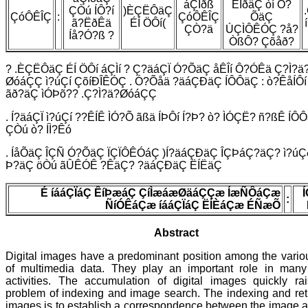
áÇÌðß
ÊÍðäÇ òí Ó?
ÇÒú ÍÔ?í
)ÈÇËÔäÇ
ÇóÔÊÎÇ
:
ÇóÔÊÎÇ
ÕäÇ
ã?ËðÊä
ÉÍ ÖÔí(
ÇÒ?ä
ÚÇÌÔÊÓÇ ?å?
Íå?Ó?ß ?
ÒßÔ? Çõåð?
? .ÈÇËÔäÇ ÉÍ ÖÔí áÇÌí ? Ç?äáÇÏ Ó?ÕäÇ åÊÎí Ô?ÓÊä Ç?Ì?ä
ØóáÇÇ ì?úÇí ÇõíÐÎÊÓÇ . Ó?Õåä ?äáÇÐäÇ ÍÔÔäÇ : ò?ÊåÍÔí
ãð?äÇ ìÓÞõ?? .Ç?Ì?ä?ØóáÇÇ
. Í?äáÇÏ ì?úÇí ??ÊÍÊ ÌÓ?Õ ãßä ÍÞÔí Í?Þ? ò? ÌÓÇË? ñ?ßÊ ÍÔ
ÇÒú ò? ÍÌ?Êó
. ÍåÕäÇ ÎÇÑ Ó?ÕäÇ ÏÇÏÔÊÓáÇ )Í?äáÇÐäÇ ÎÇÞáÇ?äÇ? ì?úÇð
Þ?äÇ öÒú ãÛÊÓÊ ?ÊäÇ? ?äáÇÐäÇ ËÍËäÇ
É íááÇÏáÇ ÊíÞæáÇ ÇíÌæáæØäáÇÇæ ÍæÑÔáÇæ
:
ÑíÓÊáÇæ íááÇÏáÇ ËÍÈáÇæ ÉÑæÕ
Abstract
Digital images have a predominant position among the vario
of multimedia data. They play an important role in man
activities. The accumulation of digital images quickly ra
problem of indexing and image search. The indexing and retr
images is to establish a correspondence between the image a