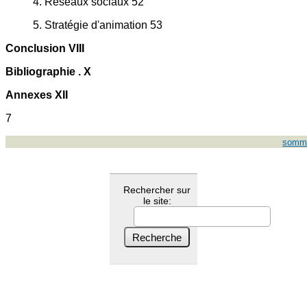
4. Réseaux sociaux 52
5. Stratégie d'animation 53
Conclusion VIII
Bibliographie . X
Annexes XII
7
somma
Rechercher sur
le site: