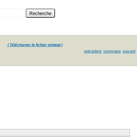
( Télécharger le fichier original )
précédent
sommaire
suivant