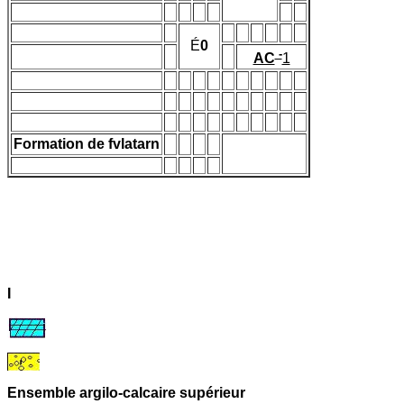
É
0
-
AC
1
Formation de fvlatarn
I
Ensemble argilo-calcaire supérieur