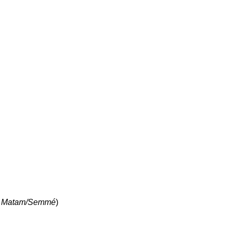
he Matam/Semmé
)