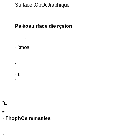
Surface tOpOcJraphique
Paléosu rface die rçsion
....... ,
· ':mos
·
·
t
·
-
rt
*
· FhophCe remanies
·