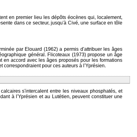
tent en premier lieu les dépôts éocènes qui, localement,
sente dans ce secteur, jusqu'à Civé, une surface en tôle
rminée par Elouard (1962) a permis d'attribuer les âges
ogéographique général. Flicoteaux (1973) propose un âge
ont en accord avec les âges proposés pour les formations
t correspondraient pour ces auteurs à l'Yprésien.
alcaires s'intercalent entre les niveaux phosphatés, et
dant à l'Yprésien et au Lutétien, peuvent constituer une