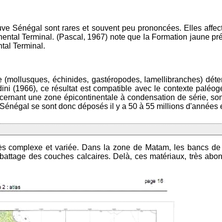
euve Sénégal sont rares et souvent peu prononcées. Elles affec
ental Terminal. (Pascal, 1967) note que la Formation jaune pré
tal Terminal.
e (mollusques, échinides, gastéropodes, lamellibranches) déte
dini (1966), ce résultat est compatible avec le contexte palé
oncernant une zone épicontinentale à condensation de série, s
énégal se sont donc déposés il y a 50 à 55 millions d'années e
ès complexe et variée. Dans la zone de Matam, les bancs de c
abattage des couches calcaires. Delà, ces matériaux, très abon