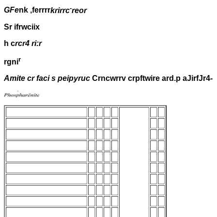
-
GFe
nk ,ferrrr
krirrc
reor
Sr ifrwciix
h c
rcr4 ri:r
r
rgni
Amite cr faci s peipyruc
Crncwrrv crpftwire ard.p aJirfJr4-