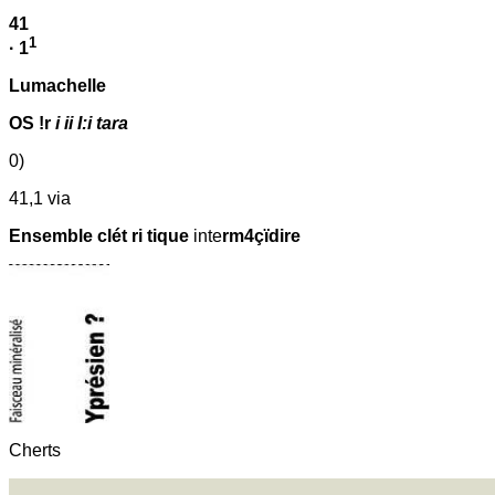
41
1
· 1
Lumachelle
OS !r
i ii I:i tara
0)
41,1 via
Ensemble clét ri tique
inte
rm4çïdire
Cherts