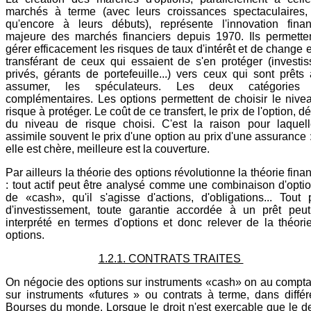
marchés à terme (avec leurs croissances spectaculaires,
qu'encore à leurs débuts), représente l'innovation finan
majeure des marchés financiers depuis 1970. Ils permette
gérer efficacement les risques de taux d'intérêt et de change 
transférant de ceux qui essaient de s'en protéger (investis
privés, gérants de portefeuille...) vers ceux qui sont prêts 
assumer, les spéculateurs. Les deux catégories 
complémentaires. Les options permettent de choisir le nive
risque à protéger. Le coût de ce transfert, le prix de l'option, 
du niveau de risque choisi. C'est la raison pour laquel
assimile souvent le prix d'une option au prix d'une assurance 
elle est chère, meilleure est la couverture.
Par ailleurs la théorie des options révolutionne la théorie fina
: tout actif peut être analysé comme une combinaison d'optio
de «cash», qu'il s'agisse d'actions, d'obligations... Tout p
d'investissement, toute garantie accordée à un prêt peut
interprété en termes d'options et donc relever de la théori
options.
1.2.1. CONTRATS TRAITES
On négocie des options sur instruments «cash» on au comptan
sur instruments «futures » ou contrats à terme, dans différ
Bourses du monde. Lorsque le droit n'est exerçable que le de