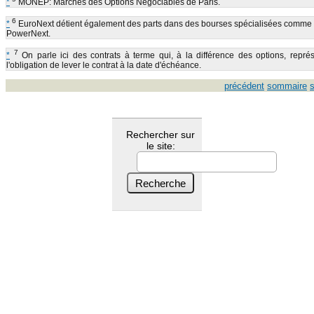
*
MONEP: Marchés des Options Négociables de Paris.
6
*
EuroNext détient également des parts dans des bourses spécialisées comme
PowerNext.
7
*
On parle ici des contrats à terme qui, à la différence des options, repré
l'obligation de lever le contrat à la date d'échéance.
précédent
sommaire
s
Rechercher sur
le site: