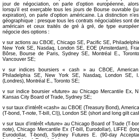
jour de négociation, on parle d'option européenne, alor
lorsqu'il est exerçable tous les jours de Bourse ouvrable (ju
expiration), on parle d'option américaine. La distinction n'e
géographique : presque tous les contrats négociables sont de
américain et ceux traités de gré à gré, de type europée
négocie des options :
v sur actions au CBOE, Chicago SE, Pacific SE, Philadelphi
New York SE, Nasdaq, London SE, EOE (Amsterdam), Fran
Bôrse, Bourse de Paris, Sydney SE, Montréal E., Toront
Vancouver SE;
v sur indices boursiers « cash » au CBOE, America
Philadelphia SE, New York SE, Nasdaq, London SE, I
(Londres), Montréal E., Toronto SE;
v sur indice boursier «future» au Chicago Mercantile Ex, 
Kansas City Board of Trade, Sydney SE;
v sur taux d'intérêt «cash» au CBOE (Treasury Bond), Americ
(T-bond, T-note, T-bill, Cl)), London SE (short and long gilt cas
v sur taux d'intérêt «future» au Chicago Board of Trade (T-bo
note), Chicago Mercantile Ex (T-bill, Eurodollar), LIFFE (long
Eurodollar, T-bond), Sydney Futures E. (90-day Accepta