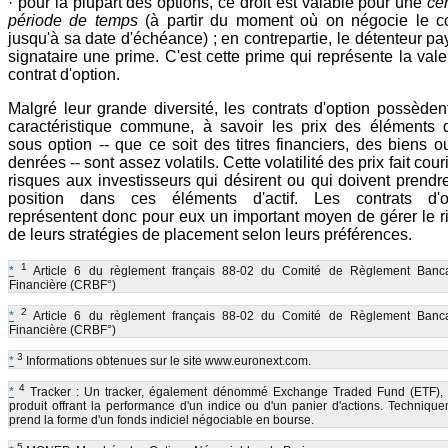
· pour la plupart des options, ce droit est valable pour une
ce
période de temps
(à partir du moment où on négocie le co
jusqu'à sa date d'échéance) ; en contrepartie, le détenteur p
signataire une prime. C'est cette prime qui représente la val
contrat d'option.
Malgré leur grande diversité, les contrats d'option possèden
caractéristique commune, à savoir les prix des éléments d'
sous option -- que ce soit des titres financiers, des biens o
denrées -- sont assez volatils. Cette volatilité des prix fait cour
risques aux investisseurs qui désirent ou qui doivent prendr
position dans ces éléments d'actif. Les contrats d'o
représentent donc pour eux un important moyen de gérer le r
de leurs stratégies de placement selon leurs préférences.
1
*
Article 6 du règlement français 88-02 du Comité de Règlement Banca
Financière (CRBF°)
2
*
Article 6 du règlement français 88-02 du Comité de Règlement Banca
Financière (CRBF°)
3
*
Informations obtenues sur le site www.euronext.com.
4
*
Tracker : Un tracker, également dénommé Exchange Traded Fund (ETF), 
produit offrant la performance d'un indice ou d'un panier d'actions. Technique
prend la forme d'un fonds indiciel négociable en bourse.
5