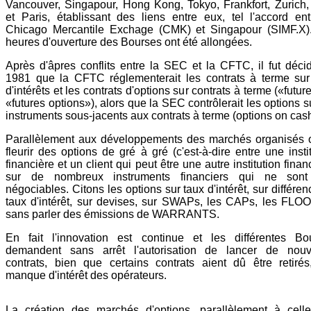
Vancouver, Singapour, Hong Kong, Tokyo, Frankfort, Zurich,
et Paris, établissant des liens entre eux, tel l'accord ent
Chicago Mercantile Exchage (CMK) et Singapour (SIMF.X)
heures d'ouverture des Bourses ont été allongées.
Après d'âpres conflits entre la SEC et la CFTC, il fut déci
1981 que la CFTC réglementerait les contrats à terme sur
d'intérêts et les contrats d'options sur contrats à terme («futur
«futures options»), alors que la SEC contrôlerait les options s
instruments sous-jacents aux contrats à terme (options on cash
Parallèlement aux développements des marchés organisés o
fleurir des options de gré à gré (c'est-à-dire entre une insti
financière et un client qui peut être une autre institution finan
sur de nombreux instruments financiers qui ne son
négociables. Citons les options sur taux d'intérêt, sur différe
taux d'intérêt, sur devises, sur SWAPs, les CAPs, les FLOOR
sans parler des émissions de WARRANTS.
En fait l'innovation est continue et les différentes Bo
demandent sans arrêt l'autorisation de lancer de nou
contrats, bien que certains contrats aient dû être retirés
manque d'intérêt des opérateurs.
La création des marchés d'options, parallèlement à cell