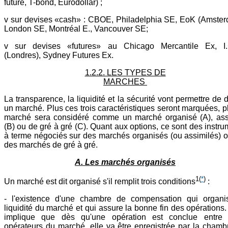
future, T-bond, Eurodollar) ;
v sur devises «cash» : CBOE, Philadelphia SE, EoK (Amster
London SE, Montréal E., Vancouver SE;
v sur devises «futures» au Chicago Mercantile Ex, I
(Londres), Sydney Futures Ex.
1.2.2. LES TYPES DE
MARCHES
La transparence, la liquidité et la sécurité vont permettre de d
un marché. Plus ces trois caractéristiques seront marquées, p
marché sera considéré comme un marché organisé (A), ass
(B) ou de gré à gré (C). Quant aux options, ce sont des instr
à terme négociés sur des marchés organisés (ou assimilés) o
des marchés de gré à gré.
A. Les marchés organisés
1
(
*
)
Un marché est dit organisé s'il remplit trois conditions
:
- l'existence d'une chambre de compensation qui organi
liquidité du marché et qui assure la bonne fin des opérations
implique que dès qu'une opération est conclue entre
opérateurs du marché, elle va être enregistrée par la chamb