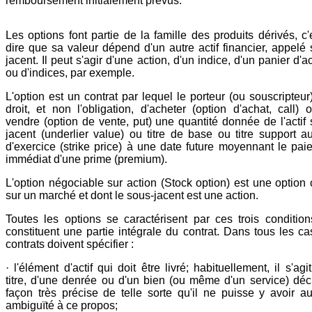
remboursement initialement prévus.
Les options font partie de la famille des produits dérivés, c'
dire que sa valeur dépend d'un autre actif financier, appelé 
jacent. Il peut s'agir d'une action, d'un indice, d'un panier d'a
ou d'indices, par exemple.
L'option est un contrat par lequel le porteur (ou souscripteur
droit, et non l'obligation, d'acheter (option d'achat, call) 
vendre (option de vente, put) une quantité donnée de l'actif 
jacent (underlier value) ou titre de base ou titre support au
d'exercice (strike price) à une date future moyennant le pai
immédiat d'une prime (premium).
L'option négociable sur action (Stock option) est une option 
sur un marché et dont le sous-jacent est une action.
Toutes les options se caractérisent par ces trois condition
constituent une partie intégrale du contrat. Dans tous les ca
contrats doivent spécifier :
· l'élément d'actif qui doit être livré; habituellement, il s'agi
titre, d'une denrée ou d'un bien (ou même d'un service) décr
façon très précise de telle sorte qu'il ne puisse y avoir a
ambiguïté à ce propos;