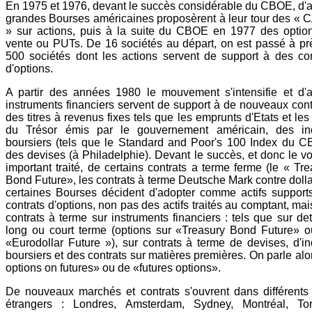
En 1975 et 1976, devant le succès considérable du CBOE, d'a
grandes Bourses américaines proposèrent à leur tour des « 
» sur actions, puis à la suite du CBOE en 1977 des optio
vente ou PUTs. De 16 sociétés au départ, on est passé à pr
500 sociétés dont les actions servent de support à des con
d'options.
A partir des années 1980 le mouvement s'intensifie et d'a
instruments financiers servent de support à de nouveaux contr
des titres à revenus fixes tels que les emprunts d'Etats et le
du Trésor émis par le gouvernement américain, des in
boursiers (tels que le Standard and Poor's 100 Index du C
des devises (à Philadelphie). Devant le succès, et donc le v
important traité, de certains contrats a terme ferme (le « Tr
Bond Future», les contrats à terme Deutsche Mark contre dollar
certaines Bourses décident d'adopter comme actifs support
contrats d'options, non pas des actifs traités au comptant, ma
contrats à terme sur instruments financiers : tels que sur de
long ou court terme (options sur «Treasury Bond Future» o
«Eurodollar Future »), sur contrats à terme de devises, d'in
boursiers et des contrats sur matières premières. On parle alo
options on futures» ou de «futures options».
De nouveaux marchés et contrats s'ouvrent dans différents
étrangers : Londres, Amsterdam, Sydney, Montréal, Tor