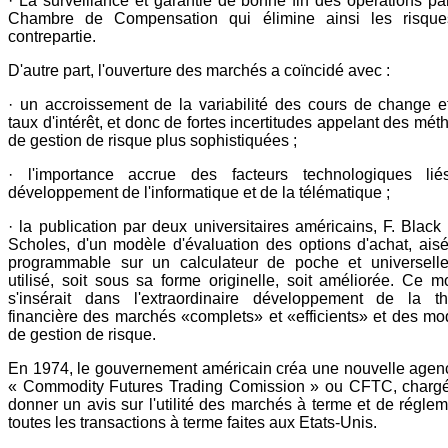
· La surveillance et garantie de bonne fin des opérations pa
Chambre de Compensation qui élimine ainsi les risqu
contrepartie.
D'autre part, l'ouverture des marchés a coïncidé avec :
· un accroissement de la variabilité des cours de change e
taux d'intérêt, et donc de fortes incertitudes appelant des mé
de gestion de risque plus sophistiquées ;
· l'importance accrue des facteurs technologiques li
développement de l'informatique et de la télématique ;
· la publication par deux universitaires américains, F. Black
Scholes, d'un modèle d'évaluation des options d'achat, ais
programmable sur un calculateur de poche et universell
utilisé, soit sous sa forme originelle, soit améliorée. Ce m
s'insérait dans l'extraordinaire développement de la th
financière des marchés «complets» et «efficients» et des mo
de gestion de risque.
En 1974, le gouvernement américain créa une nouvelle agenc
« Commodity Futures Trading Comission » ou CFTC, charg
donner un avis sur l'utilité des marchés à terme et de réglem
toutes les transactions à terme faites aux Etats-Unis.