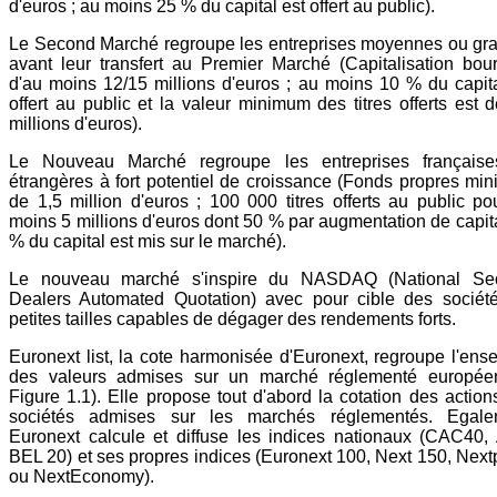
d'euros ; au moins 25 % du capital est offert au public).
Le Second Marché regroupe les entreprises moyennes ou gr
avant leur transfert au Premier Marché (Capitalisation bour
d'au moins 12/15 millions d'euros ; au moins 10 % du capita
offert au public et la valeur minimum des titres offerts est 
millions d'euros).
Le Nouveau Marché regroupe les entreprises français
étrangères à fort potentiel de croissance (Fonds propres mi
de 1,5 million d'euros ; 100 000 titres offerts au public po
moins 5 millions d'euros dont 50 % par augmentation de capita
% du capital est mis sur le marché).
Le nouveau marché s'inspire du NASDAQ (National Sec
Dealers Automated Quotation) avec pour cible des sociét
petites tailles capables de dégager des rendements forts.
Euronext list, la cote harmonisée d'Euronext, regroupe l'ens
des valeurs admises sur un marché réglementé européen
Figure 1.1). Elle propose tout d'abord la cotation des action
sociétés admises sur les marchés réglementés. Egale
Euronext calcule et diffuse les indices nationaux (CAC40,
BEL 20) et ses propres indices (Euronext 100, Next 150, Next
ou NextEconomy).