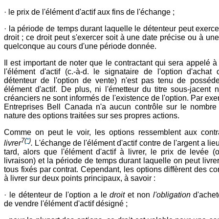
· le prix de l'élément d'actif aux fins de l'échange ;
· la période de temps durant laquelle le détenteur peut exerc
droit ; ce droit peut s'exercer soit à une date précise ou à un
quelconque au cours d'une période donnée.
Il est important de noter que le contractant qui sera appelé à 
l'élément d'actif (c.-à-d. le signataire de l'option d'achat 
détenteur de l'option de vente) n'est pas tenu de posséde
élément d'actif. De plus, ni l'émetteur du titre sous-jacent 
créanciers ne sont informés de l'existence de l'option. Par ex
Entreprises Bell Canada n'a aucun contrôle sur le nombre 
nature des options traitées sur ses propres actions.
Comme on peut le voir, les options ressemblent aux cont
7
(
*
)
livrer
.
L'échange de l'élément d'actif contre de l'argent a lie
tard, alors que l'élément d'actif à livrer, le prix de levée 
livraison) et la période de temps durant laquelle on peut livre
tous fixés par contrat. Cependant, les options diffèrent des co
à livrer sur deux points principaux, à savoir :
· le détenteur de l'option a le
droit
et non
l'obligation
d'achet
de vendre l'élément d'actif désigné ;