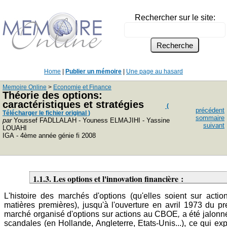
Rechercher sur le site:
Home
|
Publier un mémoire
|
Une page au hasard
Memoire Online
>
Economie et Finance
Théorie des options:
caractéristiques et stratégies
(
précédent
Télécharger le fichier original )
sommaire
par
Youssef FADLLALAH - Youness ELMAJIHI - Yassine
suivant
LOUAHI
IGA - 4ème année génie fi 2008
1.1.3. Les options et l'innovation financière :
L'histoire des marchés d'options (qu'elles soient sur actio
matières premières), jusqu'à l'ouverture en avril 1973 du pr
marché organisé d'options sur actions au CBOE
,
a été jalonn
scandales (en Hollande, Angleterre, Etats-Unis...), ce qui ex