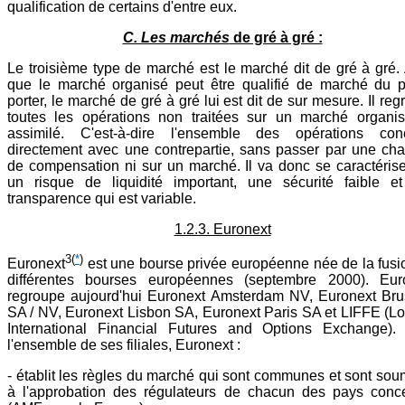
qualification de certains d'entre eux.
C. Les marchés
de gré à gré :
Le troisième type de marché est le marché dit de gré à gré. 
que le marché organisé peut être qualifié de marché du p
porter, le marché de gré à gré lui est dit de sur mesure. Il re
toutes les opérations non traitées sur un marché organi
assimilé. C'est-à-dire l'ensemble des opérations con
directement avec une contrepartie, sans passer par une ch
de compensation ni sur un marché. Il va donc se caractérise
un risque de liquidité important, une sécurité faible e
transparence qui est variable.
1.2.3. Euronext
3
(
*
)
Euronext
est une bourse privée européenne née de la fusi
différentes bourses européennes (septembre 2000). Eur
regroupe aujourd'hui Euronext Amsterdam NV, Euronext Bru
SA / NV, Euronext Lisbon SA, Euronext Paris SA et LIFFE (L
International Financial Futures and Options Exchange).
l'ensemble de ses filiales, Euronext :
- établit les règles du marché qui sont communes et sont sou
à l'approbation des régulateurs de chacun des pays conc