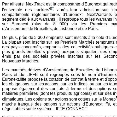
Par ailleurs, NextTrack est la composante d'Euronext qui reg
4
(
*
)
l'ensemble des trackers
après leur admission sur l'u
compartiments réglementaires d'Euronext. NextWarrants e
segment dédié aux warrants ; il regroupe tous les warrants in
sur Euronext (plus de 8 000) via les Premiers ma
d'Amsterdam, de Bruxelles, de Lisbonne et de Paris.
De plus, près de 3 300 emprunts sont inscrits à la cote d'Eur
La plupart sont inscrits sur les Premiers Marchés (emprunts d
des pays concernés, emprunts des collectivités publiques e
plus grands émetteurs privés) auxquels s'ajoutent des emp
émis par des sociétés privées inscrites sur les Secon
Nouveaux Marchés.
Les marchés dérivés d'Amsterdam, de Bruxelles, de Lisbonn
Paris et du LIFFE sont regroupés sous le nom d'Euronext.l
Euronext.liffe propose la cotation de contrat à terme et d'opti
les obligations, sur les actions, sur les indices, ou sur les taux
propose également des contrats à terme et des options su
matières premières (dont les produits agricoles) et sur des i
climatiques. Les options sur actions sont cotées sur le Monep
marché français des options sur actions d'Euronext.liffe, et
négociables sur le système LIFFE CONNECT.