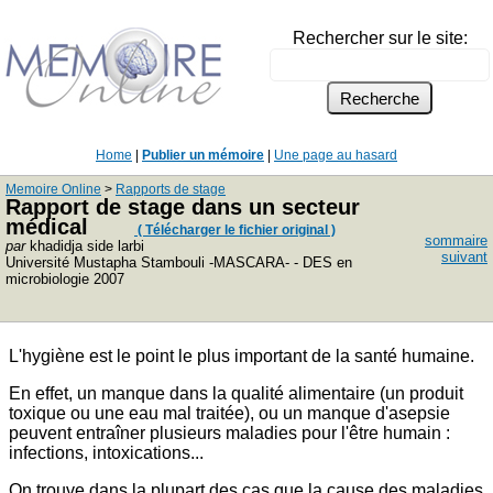
Rechercher sur le site:
Home
|
Publier un mémoire
|
Une page au hasard
Memoire Online
>
Rapports de stage
Rapport de stage dans un secteur
médical
( Télécharger le fichier original )
sommaire
par
khadidja side larbi
suivant
Université Mustapha Stambouli -MASCARA- - DES en
microbiologie 2007
L'hygiène est le point le plus important de la santé humaine.
En effet, un manque dans la qualité alimentaire (un produit
toxique ou une eau mal traitée), ou un manque d'asepsie
peuvent entraîner plusieurs maladies pour l'être humain :
infections, intoxications...
On trouve dans la plupart des cas que la cause des maladies