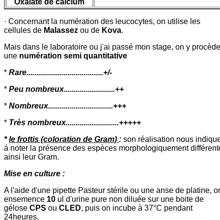
Oxalate de calcium
· Concernant la numération des leucocytes, on utilise les
cellules de
Malassez
ou de
Kova
.
Mais dans le laboratoire ou j'ai passé mon stage, on y procède
une
numération semi quantitative
*
Rare.......................................+/-
*
Peu nombreux..........................++
*
Nombreux.................................+++
*
Très nombreux...........................+++++
*
le frottis (coloration de Gram)
:
son réalisation nous indiqu
á noter la présence des espèces morphologiquement différent
ainsi leur Gram.
Mise en culture :
A l'aide d'une pipette Pasteur stérile ou une anse de platine, o
ensemence
10
ul d'urine pure non diluée sur une boite de
gélose
CPS
ou
CLED
, puis on incube à 37°C pendant
24heures.