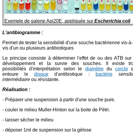
Exemple de galerie Api20E, appliquée sur
Escherichia coli
L'antibiogramme :
Permet de tester la sensibilité d'une souche bactérienne vis-à-
vis d'un ou plusieurs antibiotiques
Le principe consiste à déterminer l'effet de ou des ATB sur
développement et la survie des souches. Il existe tro
possibilités d'interprétation selon le
diamètre
du
cercle
q
entoure le
disque
d'antibiotique :
bactérie
sensib
intermédiaire
ou
résistante
.
Réalisation :
- Préparer une suspension à partir d'une souche pure.
- couler le milieu Muller-Hinton sur la boite de Pétri.
- laisser sécher le milieu
- déposer 1ml de suspension sur la gélose