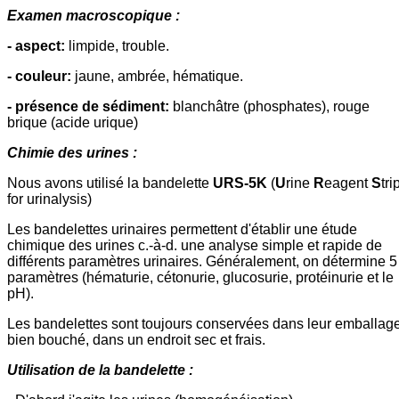
Examen macroscopique :
- aspect:
limpide, trouble.
- couleur:
jaune, ambrée, hématique.
- présence de sédiment:
blanchâtre (phosphates), rouge
brique (acide urique)
Chimie des urines :
Nous avons utilisé la bandelette
URS-5K
(
U
rine
R
eagent
S
tri
for urinalysis)
Les bandelettes urinaires permettent d'établir une étude
chimique des urines c.-à-d. une analyse simple et rapide de
différents paramètres urinaires. Généralement, on détermine 5
paramètres (hématurie, cétonurie, glucosurie, protéinurie et le
pH).
Les bandelettes sont toujours conservées dans leur emballag
bien bouché, dans un endroit sec et frais.
Utilisation de la bandelette :