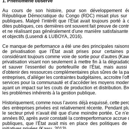
1. Phénomène observé
Au cours de son histoire, pour son développement é
République Démocratique du Congo (RDC) misait plus sur l
publiques. Malgré l'intérêt que l'État avait toujours porté à 
dites publiques, ces dernières ont souvent fait preuve de con
et ne réalisant pas généralement d'une manière satisfaisante
et objectifs (Lusendi & LUBOYA, 2016).
Ce manque de performance a été une des principales raisons
de privatisation que l'État avait prises pour certaines p
considérant toujours comme voie de sortie pour d'autres (Kaw
privatisation visant non seulement à mettre fin à la dégrada
et sauver l'essentiel du portefeuille de l'État, mais aussi 
d'obtenir des ressources complémentaires plus sûres de la pa
entreprises, d'alléger les contraintes budgétaires, accroitre l'of
services pour la communauté et d'accéder les moyens moder
ayant un impact sur les couts de production et distribution. B
les problèmes inhérents à la gestion publique.
Historiquement, comme nous l'avons déjà esquissé, cette perc
des entreprises privées est relativement récente. Pendant p
le secteur privé n'avait été que d'une moindre portée. Ce n'e
années 80, après avoir constaté la contreperformance accrue 
publiques, que l'État avait mis en place des politiques de
initiatives privées (Kawu, 2013) .