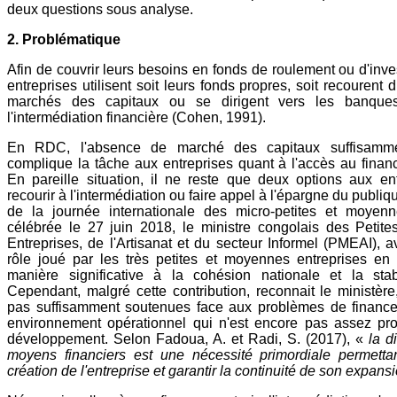
deux questions sous analyse.
2. Problématique
Afin de couvrir leurs besoins en fonds de roulement ou d'inve
entreprises utilisent soit leurs fonds propres, soit recourent
marchés des capitaux ou se dirigent vers les banque
l'intermédiation financière (Cohen, 1991).
En RDC, l'absence de marché des capitaux suffisamm
complique la tâche aux entreprises quant à l'accès au finan
En pareille situation, il ne reste que deux options aux ent
recourir à l'intermédiation ou faire appel à l'épargne du publiq
de la journée internationale des micro-petites et moyenn
célébrée le 27 juin 2018, le ministre congolais des Petit
Entreprises, de l'Artisanat et du secteur Informel (PMEAI), a
rôle joué par les très petites et moyennes entreprises en 
manière significative à la cohésion nationale et la stabil
Cependant, malgré cette contribution, reconnait le ministère
pas suffisamment soutenues face aux problèmes de finance
environnement opérationnel qui n'est encore pas assez pro
développement. Selon Fadoua, A. et Radi, S. (2017), «
la d
moyens financiers est une nécessité primordiale permettan
création de l'entreprise et garantir la continuité de son expansi