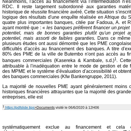
Néanmoins, l'accès au financement via l'intermédiation n'es
RDC. Il reste largement subordonné aux garanties matér
historique de réussite financière avéré. Cette situation s'insc
logique des résultats d'une enquête réalisée en Afrique du
quatre plus importantes banques, citée par Fadoua, A. et R
ayant montré que : «
les banques préfèrent financer un projet 
potentiel, mais de bonnes garanties plutôt qu'un projet 
potentiel, mais assorti de faibles garanties.
Dans ce même 
plusieurs études ont aussi démontré que les PME congolaise
difficultés d'accès au financement des banques. A titre d'e
80% des PME de la ville de Butembo n'ont pas accès au f
1
banques commerciales (Kasereka & Kambale, s.d.)
. Cett
attribuable à l'inadéquation entre le mode de gestion et de
des MPME et le système d'évaluation d'accessibilité et obtent
des banques commerciales (Kfw Bankengruppe, 2011).
La majorité de nouvelles PME ayant généralement moins d
historiques financières attrayantes que la majorité des grand
entreprises, elle est
1
https://pdfslide.tips
>Documents
visité le 06/6/2020 à 12H06
systématiquement exclue au financement et cela co