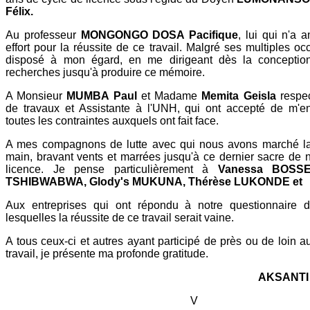
Félix.
Au professeur
MONGONGO DOSA Pacifique
, lui qui n'a
effort pour la réussite de ce travail. Malgré ses multiples oc
disposé à mon égard, en me dirigeant dès la conception
recherches jusqu'à produire ce mémoire.
A Monsieur
MUMBA Paul
et Madame
Memita Geisla
respe
de travaux et Assistante à l'UNH, qui ont accepté de m'e
toutes les contraintes auxquels ont fait face.
A mes compagnons de lutte avec qui nous avons marché l
main, bravant vents et marrées jusqu'à ce dernier sacre de 
licence. Je pense particulièrement à
Vanessa BOSSE
TSHIBWABWA, Glody's MUKUNA, Thérèse LUKONDE et
Aux entreprises qui ont répondu à notre questionnaire 
lesquelles la réussite de ce travail serait vaine.
A tous ceux-ci et autres ayant participé de près ou de loin 
travail, je présente ma profonde gratitude.
AKSANTI
V