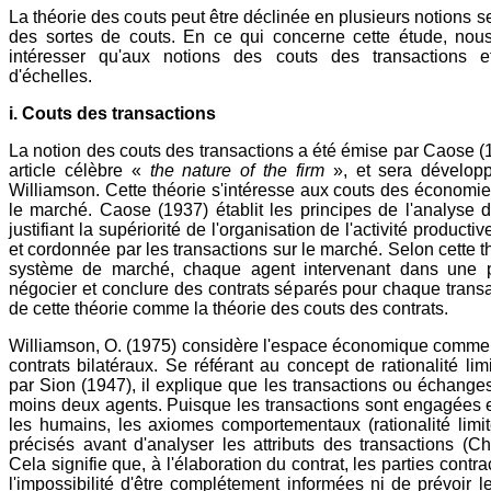
La théorie des couts peut être déclinée en plusieurs notions se
des sortes de couts. En ce qui concerne cette étude, nous
intéresser qu'aux notions des couts des transactions e
d'échelles.
i. Couts des transactions
La notion des couts des transactions a été émise par Caose 
article célèbre «
the nature of the firm
», et sera développ
Williamson. Cette théorie s'intéresse aux couts des économie
le marché. Caose (1937) établit les principes de l'analyse d
justifiant la supériorité de l'organisation de l'activité productiv
et cordonnée par les transactions sur le marché. Selon cette t
système de marché, chaque agent intervenant dans une p
négocier et conclure des contrats séparés pour chaque transac
de cette théorie comme la théorie des couts des contrats.
Williamson, O. (1975) considère l'espace économique comme
contrats bilatéraux. Se référant au concept de rationalité li
par Sion (1947), il explique que les transactions ou échange
moins deux agents. Puisque les transactions sont engagées 
les humains, les axiomes comportementaux (rationalité limit
précisés avant d'analyser les attributs des transactions (C
Cela signifie que, à l'élaboration du contrat, les parties contr
l'impossibilité d'être complétement informées ni de prévoir l