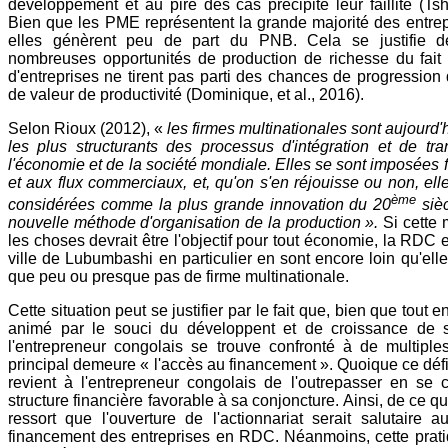
développement et au pire des cas précipite leur faillite (Ts
Bien que les PME représentent la grande majorité des entre
elles génèrent peu de part du PNB. Cela se justifie d
nombreuses opportunités de production de richesse du fai
d'entreprises ne tirent pas parti des chances de progression
de valeur de productivité (Dominique, et al., 2016).
Selon Rioux (2012), «
les firmes multinationales sont aujourd'
les plus structurants des processus d'intégration et de tr
l'économie et de la société mondiale. Elles se sont imposées
et aux flux commerciaux, et, qu'on s'en réjouisse ou non, ell
ème
considérées comme la plus grande innovation du 20
sièc
nouvelle méthode d'organisation de la production ».
Si cette 
les choses devrait être l'objectif pour tout économie, la RDC 
ville de Lubumbashi en particulier en sont encore loin qu'ell
que peu ou presque pas de firme multinationale.
Cette situation peut se justifier par le fait que, bien que tout e
animé par le souci du développent et de croissance de s
l'entrepreneur congolais se trouve confronté à de multiple
principal demeure « l'accès au financement ». Quoique ce défi 
revient à l'entrepreneur congolais de l'outrepasser en se 
structure financière favorable à sa conjoncture. Ainsi, de ce qu
ressort que l'ouverture de l'actionnariat serait salutaire
financement des entreprises en RDC. Néanmoins, cette prat