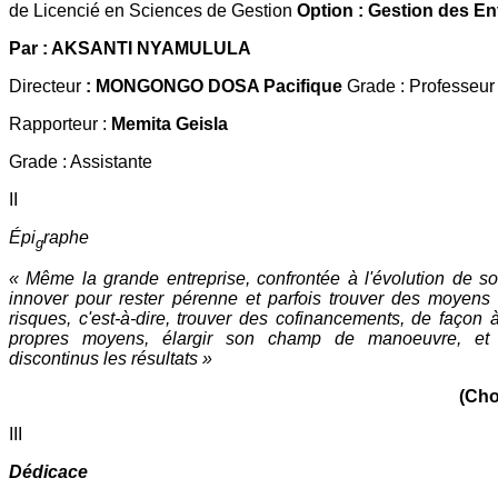
de Licencié en Sciences de Gestion
Option : Gestion des En
Par : AKSANTI NYAMULULA
Directeur
: MONGONGO DOSA Pacifique
Grade : Professeur
Rapporteur :
Memita Geisla
Grade : Assistante
II
Épi
raphe
g
« Même la grande entreprise, confrontée à l'évolution de s
innover pour rester pérenne et parfois trouver des moyens 
risques, c'est-à-dire, trouver des cofinancements, de façon à
propres moyens, élargir son champ de manoeuvre, et
discontinus les résultats »
(Choi
III
Dédicace