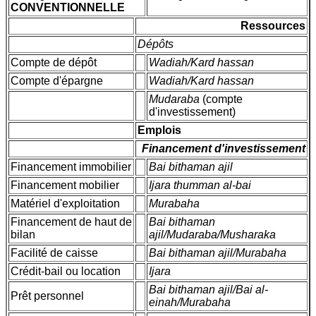
CONVENTIONNELLE
Ressources
Dépôts
Compte de dépôt
Wadiah/Kard hassan
Compte d'épargne
Wadiah/Kard hassan
Mudaraba
(compte
d'investissement)
Emplois
Financement d'investissement
Financement immobilier
Bai bithaman ajil
Financement mobilier
Ijara thumman al-bai
Matériel d'exploitation
Murabaha
Financement de haut de
Bai bithaman
bilan
ajil/Mudaraba/Musharaka
Facilité de caisse
Bai bithaman ajil/Murabaha
Crédit-bail ou location
Ijara
Bai bithaman ajil/Bai al-
Prêt personnel
einah/Murabaha