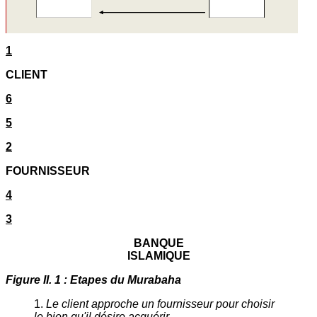
1
CLIENT
6
5
2
FOURNISSEUR
4
3
BANQUE
ISLAMIQUE
Figure II. 1 : Etapes du Murabaha
1.
Le client approche un fournisseur pour choisir
le bien qu'il désire acquérir.