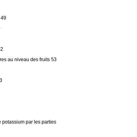
 49
0
52
res au niveau des fruits 53
53
le potassium par les parties