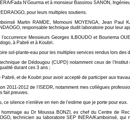
ERA/Fada N'Gourma et à monsieur Bassirou SANON, Ingénieur 
DRAOGO, pour leurs multiples soutiens.
RA/Kamboinsé Martin RAMDE, Momouni MOYENGA, Jean Pa
, responsable technique dudit laboratoire pour leur appui à
re en l'occurrence Messieurs Georges ILBOUDO et Bouriema O
dogo, à Pabré et à Koubri.
 sol-plante-eau pour les multiples services rendus lors des d
olytechnique de Dédougou (CUPD) notamment ceux de l'Institu
ualité durant ces 3 ans ;
abré, et de Koubri pour avoir accepté de participer aux travau
otion 2011-2012 de l'ISEDR, notamment mes collègues profess
 fait preuves.
, ce silence n'enlève en rien de l'estime que je porte pour eux.
if hommage au Dr Moussa BONZI, ex chef du Centre de Rech
 technicien au laboratoire SEP INERA/Kamboinsé, qui nous 