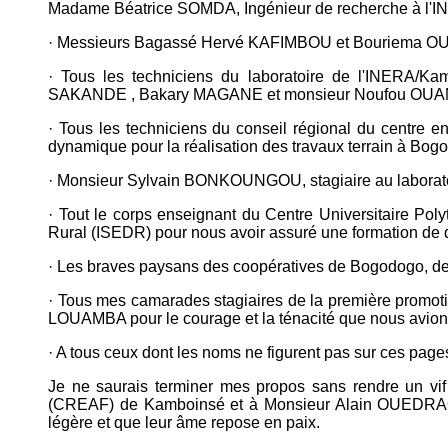
Madame Béatrice SOMDA, Ingénieur de recherche à l'IN
· Messieurs Bagassé Hervé KAFIMBOU et Bouriema OUE
· Tous les techniciens du laboratoire de l'INE
SAKANDE , Bakary MAGANE et monsieur Noufou OUANDAOGO
· Tous les techniciens du conseil régional du cent
dynamique pour la réalisation des travaux terrain à Bogo
· Monsieur Sylvain BONKOUNGOU, stagiaire au laboratoire
· Tout le corps enseignant du Centre Universitaire P
Rural (ISEDR) pour nous avoir assuré une formation de q
· Les braves paysans des coopératives de Bogodogo, de P
· Tous mes camarades stagiaires de la première prom
LOUAMBA pour le courage et la ténacité que nous avions
· A tous ceux dont les noms ne figurent pas sur ces pages
Je ne saurais terminer mes propos sans rendre un v
(CREAF) de Kamboinsé et à Monsieur Alain OUEDRAOGO,
légère et que leur âme repose en paix.