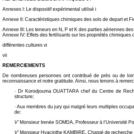
Annexes I: Le dispositif expérimental utilisé i
Annexe II: Caractéristiques chimiques des sols de depart et Fi
Annexe III: Les teneurs en N, P et K des parties aériennes des 
Annexe IV: Effets des fertilisants sur les propriétés chimiques
différentes cultures vi
vii
REMERCIEMENTS
De nombreuses personnes ont contribué de près ou de loin à
reconnaissance et notre gratitude. Ainsi, nous tenons à remerci
· Dr Korodjouma OUATTARA chef du Centre de Recher
structure;
· Aux membres du jury qui malgré leurs multiples occupati
de:
V'
Monsieur Irenée SOMDA, Professeur à l'Université Pol
V'
Monsieur Hyacinthe KAMBIRE, Chargé de recherche à l'I