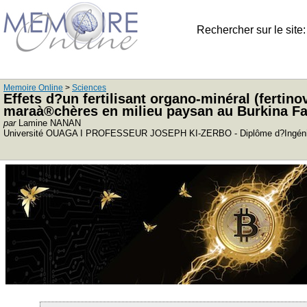
Rechercher sur le site
Memoire Online
>
Sciences
Effets d?un fertilisant organo-minéral (fertin
maraà®chères en milieu paysan au Burkina F
par
Lamine NANAN
Université OUAGA I PROFESSEUR JOSEPH KI-ZERBO - Diplôme d?Ingénieur