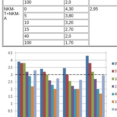
100
2,0
NKM-
0
4,30
2,95
T+NKM-
5
3,80
A
10
3,20
15
2,70
40
2,0
100
1,70