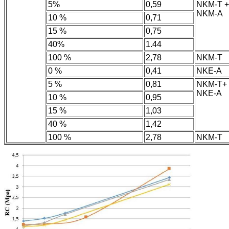
5%
0,59
NKM-T +
NKM-A
10 %
0,71
15 %
0,75
40%
1.44
100 %
2,78
NKM-T
0 %
0,41
NKE-A
5 %
0,81
NKM-T+
NKE-A
10 %
0,95
15 %
1,03
40 %
1,42
100 %
2,78
NKM-T