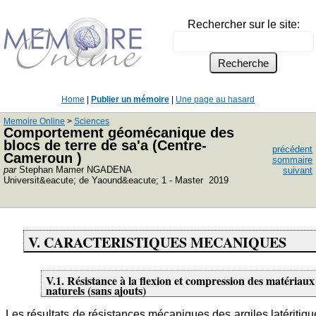
Rechercher sur le site:
Home
|
Publier un mémoire
|
Une page au hasard
Memoire Online
>
Sciences
Comportement géomécanique des
blocs de terre de sa'a (Centre-
précédent
Cameroun )
sommaire
par
Stephan Mamer NGADENA
suivant
Universit&eacute; de Yaound&eacute; 1 - Master 2019
V. CARACTERISTIQUES MECANIQUES
V.1. Résistance à la flexion et compression des matériaux
naturels (sans ajouts)
Les résultats de résistances mécaniques des argiles latéritiqu