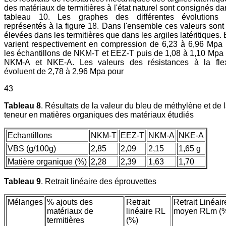
des matériaux de termitières à l'état naturel sont consignés da
tableau 10. Les graphes des différentes évolutions 
représentés à la figure 18. Dans l'ensemble ces valeurs sont
élevées dans les termitières que dans les argiles latéritiques. 
varient respectivement en compression de 6,23 à 6,96 Mpa
les échantillons de NKM-T et EEZ-T puis de 1,08 à 1,10 Mpa
NKM-A et NKE-A. Les valeurs des résistances à la flex
évoluent de 2,78 à 2,96 Mpa pour
43
Tableau 8
. Résultats de la valeur du bleu de méthylène et de 
teneur en matières organiques des matériaux étudiés
Echantillons
NKM-T
EEZ-T
NKM-A
NKE-A
VBS (g/100g)
2,85
2,09
2,15
1,65 g
Matière organique (%)
2,28
2,39
1,63
1,70
Tableau 9
. Retrait linéaire des éprouvettes
Mélanges
% ajouts des
Retrait
Retrait Linéair
matériaux de
linéaire RL
moyen RLm (
termitières
(%)