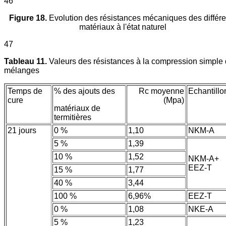
46
Figure 18.
Evolution des résistances mécaniques des différe
matériaux à l'état naturel
47
Tableau 11.
Valeurs des résistances à la compression simple
mélanges
Temps de
% des ajouts des
Rc moyenne
Echantillo
cure
(Mpa)
matériaux de
termitières
21 jours
0 %
1,10
NKM-A
5 %
1,39
10 %
1,52
NKM-A+
EEZ-T
15 %
1,77
40 %
3,44
100 %
6,96%
EEZ-T
0 %
1,08
NKE-A
5 %
1,23