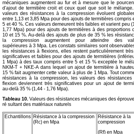
mécaniques augmentent au fur et à mesure que le pourcen
d'ajout de termitière croit et ceux quel que soit le mélange
valeurs des résistances à la compression évoluent global
entre 1,13 et 3,85 Mpa pour des ajouts de termitières compris 
5 et 40 %. Ces valeurs demeurent très faibles et varient peu (
1,77 Mpa) pour des ajouts de termitières à des proportions 
10 et 15 %. Au-delà des ajouts de plus de 35 % les résistan
la compression augmentent pour atteindre des val
supérieures à 3 Mpa. Les constats similaires sont observable
les résistances à flexions, elles restent particulièrement trè
significatives et faibles pour des ajouts de termitières (inférie
1 Mpa) à des taux compris entre 5 et 15 % exceptée le mé
NKM-T + NKE-A dans lequel un ajout de termitière à haute
15 % fait augmenter cette valeur à plus de 1 Mpa. Tout comm
résistances à la compression, les valeurs des résistances
flexion deviennent très significatives pour un ajout de termi
au-delà 35 % (1,44 - 1,76 Mpa).
Tableau 10.
Valeurs des résistances mécaniques des éprouve
ré sultant des matériaux naturels
Echantillons
Résistance à la compression
Résistance à la
(Rc) en Mpa
compression
(Rf) en Mpa