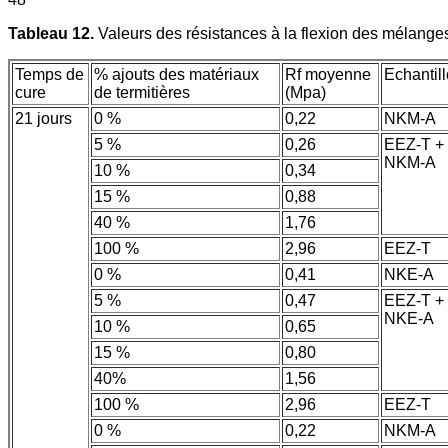
Tableau 12.
Valeurs des résistances à la flexion des mélange
Temps de
% ajouts des matériaux
Rf moyenne
Echantil
cure
de termitières
(Mpa)
21 jours
0 %
0,22
NKM-A
5 %
0,26
EEZ-T +
NKM-A
10 %
0,34
15 %
0,88
40 %
1,76
100 %
2,96
EEZ-T
0 %
0,41
NKE-A
5 %
0,47
EEZ-T +
NKE-A
10 %
0,65
15 %
0,80
40%
1,56
100 %
2,96
EEZ-T
0 %
0,22
NKM-A